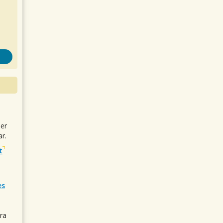
uer
r.
t
es
ra