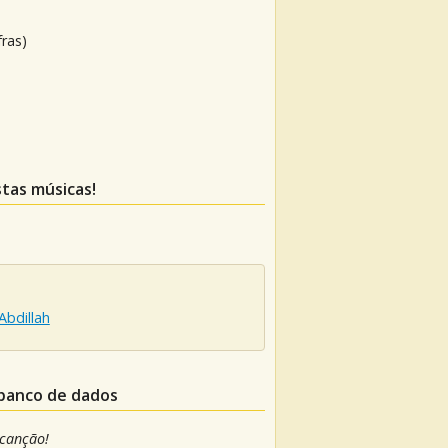
fras)
stas músicas!
Abdillah
 banco de dados
 canção!