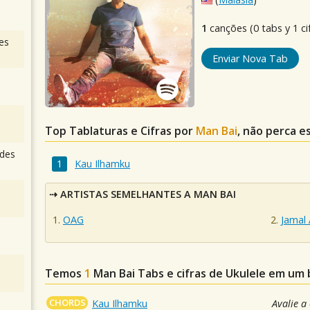
1
canções (0 tabs y 1 ci
es
Enviar Nova Tab
Top Tablaturas e Cifras por
Man Bai
, não perca e
des
Kau Ilhamku
ARTISTAS SEMELHANTES A MAN BAI
OAG
Jamal 
Temos
1
Man Bai
Tabs e cifras de Ukulele em um
CHORDS
Kau Ilhamku
Avalie a