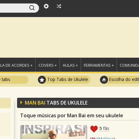
LA DE ACORDES +
COVERS +
AULAS +
FERRAMENTAS +
COMUNIDA
e tabs
Top Tabs de Ukulele
Escolha do edi
MAN BAI
TABS DE UKULELE
Toque músicas por Man Bai em seu ukulele
5
fãs
(
Malásia
)