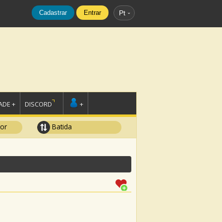
Cadastrar
Entrar
Pt
DE +
DISCORD
+
tor
Batida