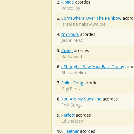
2.
Riptide
acordes
Vance Joy
3.
Somewhere Over The Rainbow
acord
Israel Kamakawiwo'ole
4.
I'm Yours
acordes
Jason Mraz
5.
Creep
acordes
Radiohead
6.
I Thought I Saw Your Face Today
acor
She and Him
7.
Sailor Song
acordes
Gigi Perez
8.
You Are My Sunshine
acordes
Folk Songs
9.
Perfect
acordes
Ed Sheeran
10.
Heather
acordes