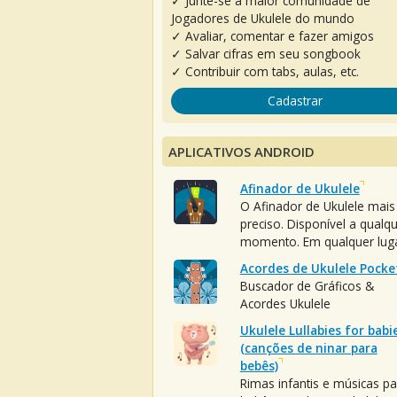
✓ Junte-se à maior comunidade de
Jogadores de Ukulele do mundo
✓ Avaliar, comentar e fazer amigos
✓ Salvar cifras em seu songbook
✓ Contribuir com tabs, aulas, etc.
Cadastrar
APLICATIVOS ANDROID
Afinador de Ukulele
O Afinador de Ukulele mais
preciso. Disponível a qualq
momento. Em qualquer luga
Acordes de Ukulele Pocke
Buscador de Gráficos &
Acordes Ukulele
Ukulele Lullabies for babi
(canções de ninar para
bebês)
Rimas infantis e músicas pa