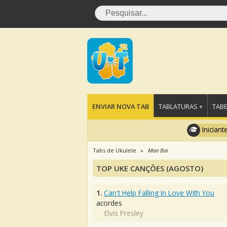
ENVIAR NOVA TAB
TABLATURAS +
TABE
Iniciant
Tabs de Ukulele
Man Bai
TOP UKE CANÇÕES (AGOSTO)
1.
Can't Help Falling In Love With You
acordes
Elvis Presley