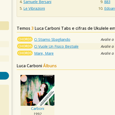
Samuele Bersani
883
Le Vibrazioni
Edoar
Temos
3
Luca Carboni
Tabs e cifras de Ukulele 
CHORDS
Ci Stiamo Sbagliando
Avalie a
CHORDS
Ci Vuole Un Fisico Bestiale
Avalie a
CHORDS
Mare, Mare
Avalie a
Luca Carboni
Álbuns
Carboni
1992