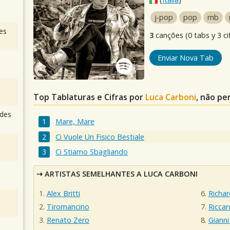
j-pop
pop
rnb
es
3
canções (0 tabs y 3 ci
Enviar Nova Tab
Top Tablaturas e Cifras por
Luca Carboni
, não pe
des
Mare, Mare
Ci Vuole Un Fisico Bestiale
Ci Stiamo Sbagliando
ARTISTAS SEMELHANTES A LUCA CARBONI
Alex Britti
Richar
Tiromancino
Riccar
Renato Zero
Gianni