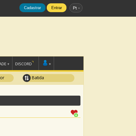
Cadastrar
Entrar
Pt
DE +
DISCORD
+
tor
Batida