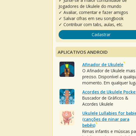
✓ Junte-se à maior comunidade de
Jogadores de Ukulele do mundo
✓ Avaliar, comentar e fazer amigos
✓ Salvar cifras em seu songbook
✓ Contribuir com tabs, aulas, etc.
Cadastrar
APLICATIVOS ANDROID
Afinador de Ukulele
O Afinador de Ukulele mais
preciso. Disponível a qualq
momento. Em qualquer luga
Acordes de Ukulele Pocke
Buscador de Gráficos &
Acordes Ukulele
Ukulele Lullabies for babi
(canções de ninar para
bebês)
Rimas infantis e músicas pa