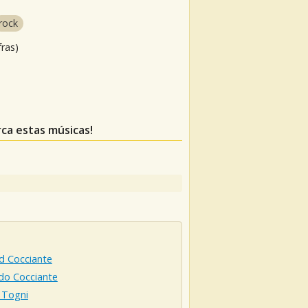
rock
fras)
rca estas músicas!
d Cocciante
do Cocciante
 Togni