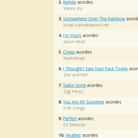
2.
Riptide
acordes
Vance Joy
3.
Somewhere Over The Rainbow
acord
Israel Kamakawiwo'ole
4.
I'm Yours
acordes
Jason Mraz
5.
Creep
acordes
Radiohead
6.
I Thought I Saw Your Face Today
acor
She and Him
7.
Sailor Song
acordes
Gigi Perez
8.
You Are My Sunshine
acordes
Folk Songs
9.
Perfect
acordes
Ed Sheeran
10.
Heather
acordes