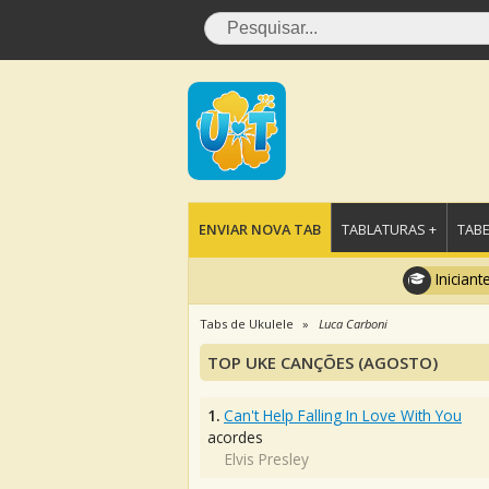
ENVIAR NOVA TAB
TABLATURAS +
TABE
Iniciant
Tabs de Ukulele
Luca Carboni
TOP UKE CANÇÕES (AGOSTO)
1.
Can't Help Falling In Love With You
acordes
Elvis Presley