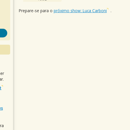
Prepare-se para o
próximo show: Luca Carboni
.
uer
r.
t
es
ra