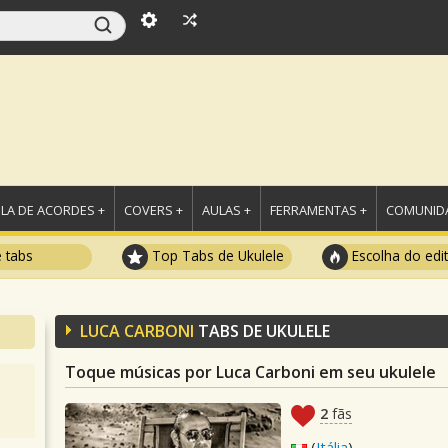
LA DE ACORDES +
COVERS +
AULAS +
FERRAMENTAS +
COMUNIDA
e tabs
Top Tabs de Ukulele
Escolha do edi
LUCA CARBONI
TABS DE UKULELE
Toque músicas por Luca Carboni em seu ukulele
2
fãs
(
Itália
)