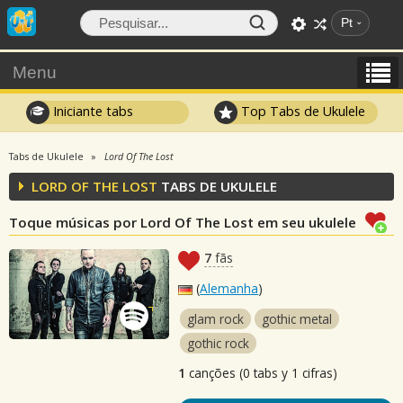
Pt
Menu
Iniciante tabs
Top Tabs de Ukulele
Tabs de Ukulele
Lord Of The Lost
LORD OF THE LOST
TABS DE UKULELE
Toque músicas por Lord Of The Lost em seu ukulele
7
fãs
(
Alemanha
)
glam rock
gothic metal
gothic rock
1
canções (0 tabs y 1 cifras)