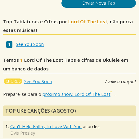
Enviar Nova Tab
Top Tablaturas e Cifras por
Lord Of The Lost
, não perca
estas músicas!
See You Soon
Temos
1
Lord Of The Lost
Tabs e cifras de Ukulele em
um banco de dados
CHORDS
See You Soon
Avalie a canção!
Prepare-se para o
próximo show: Lord Of The Lost
.
TOP UKE CANÇÕES (AGOSTO)
1.
Can't Help Falling In Love With You
acordes
Elvis Presley