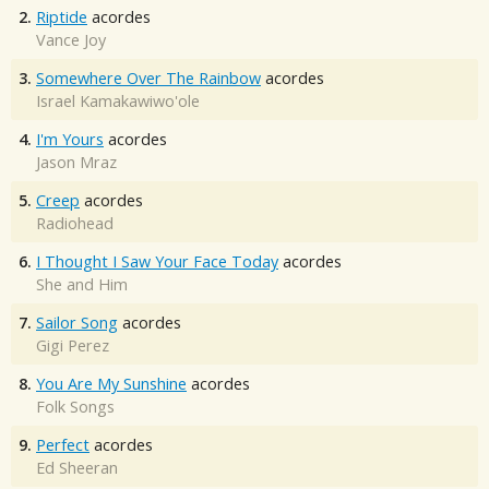
2.
Riptide
acordes
Vance Joy
3.
Somewhere Over The Rainbow
acordes
Israel Kamakawiwo'ole
4.
I'm Yours
acordes
Jason Mraz
5.
Creep
acordes
Radiohead
6.
I Thought I Saw Your Face Today
acordes
She and Him
7.
Sailor Song
acordes
Gigi Perez
8.
You Are My Sunshine
acordes
Folk Songs
9.
Perfect
acordes
Ed Sheeran