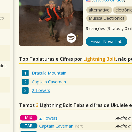
alternativo
eletrôni
es
Música Electronica
3
canções (3 tabs y 0 ci
Enviar Nova Tab
Top Tablaturas e Cifras por
Lightning Bolt
, não p
des
Dracula Mountain
Captain Caveman
2 Towers
Temos
3
Lightning Bolt
Tabs e cifras de Ukulele
MIX
2 Towers
Avalie a
TAB
Captain Caveman
Part
Avalie a