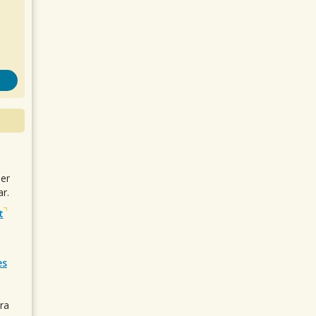
uer
r.
t
es
ra