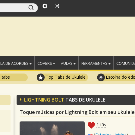
LA DE ACORDES +
COVERS +
AULAS +
FERRAMENTAS +
COMUNIDA
e tabs
Top Tabs de Ukulele
Escolha do edi
LIGHTNING BOLT
TABS DE UKULELE
Toque músicas por Lightning Bolt em seu ukulele
1
fãs
(
Estados Unidos
)