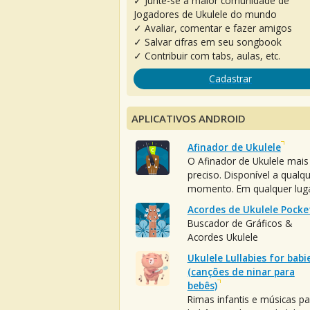
✓ Junte-se à maior comunidade de
Jogadores de Ukulele do mundo
✓ Avaliar, comentar e fazer amigos
✓ Salvar cifras em seu songbook
✓ Contribuir com tabs, aulas, etc.
Cadastrar
APLICATIVOS ANDROID
Afinador de Ukulele
O Afinador de Ukulele mais
preciso. Disponível a qualq
momento. Em qualquer luga
Acordes de Ukulele Pocke
Buscador de Gráficos &
Acordes Ukulele
Ukulele Lullabies for babi
(canções de ninar para
bebês)
Rimas infantis e músicas pa