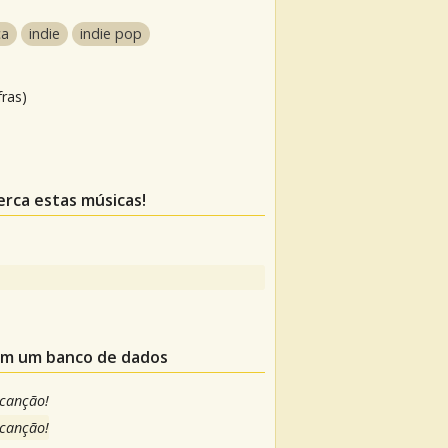
ca
indie
indie pop
fras)
erca estas músicas!
 em um banco de dados
 canção!
 canção!