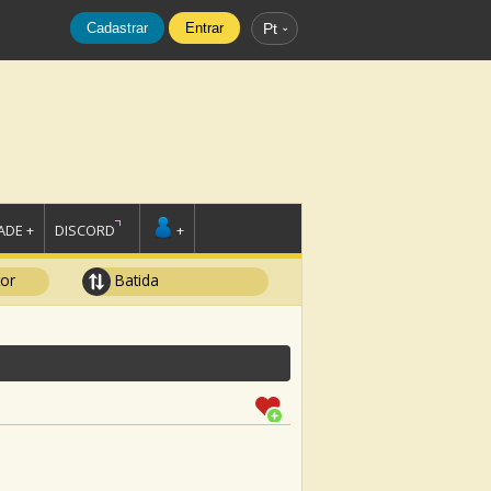
Cadastrar
Entrar
Pt
DE +
DISCORD
+
tor
Batida