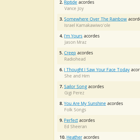
2.
Riptide
acordes
Vance Joy
3.
Somewhere Over The Rainbow
acord
Israel Kamakawiwo'ole
4.
I'm Yours
acordes
Jason Mraz
5.
Creep
acordes
Radiohead
6.
I Thought I Saw Your Face Today
acor
She and Him
7.
Sailor Song
acordes
Gigi Perez
8.
You Are My Sunshine
acordes
Folk Songs
9.
Perfect
acordes
Ed Sheeran
10.
Heather
acordes