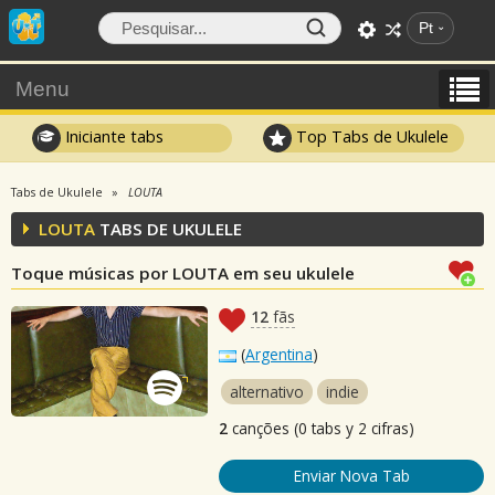
Pt
Menu
Iniciante tabs
Top Tabs de Ukulele
Tabs de Ukulele
LOUTA
LOUTA
TABS DE UKULELE
Toque músicas por LOUTA em seu ukulele
12
fãs
(
Argentina
)
alternativo
indie
2
canções (0 tabs y 2 cifras)
Enviar Nova Tab