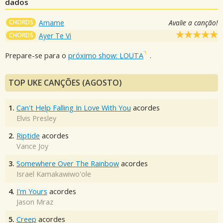
dados
CHORDS
Amame
Avalie a canção!
CHORDS
Ayer Te Vi
Prepare-se para o
próximo show: LOUTA
.
TOP UKE CANÇÕES (AGOSTO)
1.
Can't Help Falling In Love With You
acordes
Elvis Presley
2.
Riptide
acordes
Vance Joy
3.
Somewhere Over The Rainbow
acordes
Israel Kamakawiwo'ole
4.
I'm Yours
acordes
Jason Mraz
5.
Creep
acordes