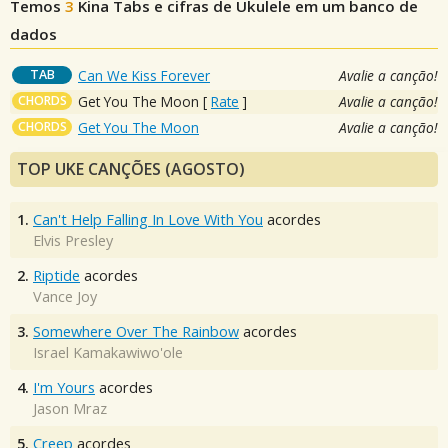
Temos
3
Kina
Tabs e cifras de Ukulele em um banco de
dados
TAB
Can We Kiss Forever
Avalie a canção!
CHORDS
Get You The Moon
[
Rate
]
Avalie a canção!
CHORDS
Get You The Moon
Avalie a canção!
TOP UKE CANÇÕES (AGOSTO)
1.
Can't Help Falling In Love With You
acordes
Elvis Presley
2.
Riptide
acordes
Vance Joy
3.
Somewhere Over The Rainbow
acordes
Israel Kamakawiwo'ole
4.
I'm Yours
acordes
Jason Mraz
5.
Creep
acordes