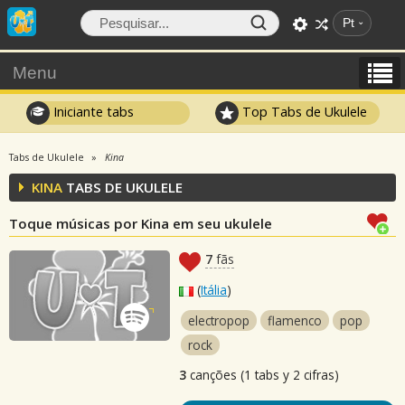
Pt
Menu
Iniciante tabs
Top Tabs de Ukulele
Tabs de Ukulele
Kina
KINA
TABS DE UKULELE
Toque músicas por Kina em seu ukulele
7
fãs
(
Itália
)
electropop
flamenco
pop
rock
3
canções (1 tabs y 2 cifras)