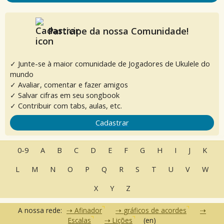
Participe da nossa Comunidade!
✓ Junte-se à maior comunidade de Jogadores de Ukulele do
mundo
✓ Avaliar, comentar e fazer amigos
✓ Salvar cifras em seu songbook
✓ Contribuir com tabs, aulas, etc.
Cadastrar
0-9
A
B
C
D
E
F
G
H
I
J
K
L
M
N
O
P
Q
R
S
T
U
V
W
X
Y
Z
A nossa rede:
Afinador
gráficos de acordes
Escalas
Lições
(en)