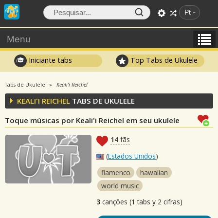
Pt
Menu
Iniciante tabs
Top Tabs de Ukulele
Tabs de Ukulele
Keali'i Reichel
KEALI'I REICHEL
TABS DE UKULELE
Toque músicas por Keali'i Reichel em seu ukulele
14
fãs
(
Estados Unidos
)
flamenco
hawaiian
world music
3
canções (1 tabs y 2 cifras)