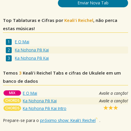
Enviar Nova Tab
Top Tablaturas e Cifras por
Keali'i Reichel
, não perca
estas músicas!
E O Mai
Ka Nohona Pili Kai
Ka Nohona Pili Kai
Temos
3
Keali'i Reichel
Tabs e cifras de Ukulele em um
banco de dados
MIX
E O Mai
Avalie a canção!
CHORDS
Ka Nohona Pili Kai
Avalie a canção!
CHORDS
Ka Nohona Pili Kai Intro
Prepare-se para o
próximo show: Keali'i Reichel
.