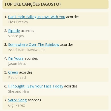
TOP UKE CANÇÕES (AGOSTO)
1.
Can't Help Falling In Love With You
acordes
Elvis Presley
2.
Riptide
acordes
Vance Joy
3.
Somewhere Over The Rainbow
acordes
Israel Kamakawiwo'ole
4.
I'm Yours
acordes
Jason Mraz
5.
Creep
acordes
Radiohead
6.
I Thought I Saw Your Face Today
acordes
She and Him
7.
Sailor Song
acordes
Gigi Perez