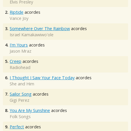
Elvis Presley
2.
Riptide
acordes
Vance Joy
3.
Somewhere Over The Rainbow
acordes
Israel Kamakawiwo'ole
4.
I'm Yours
acordes
Jason Mraz
5.
Creep
acordes
Radiohead
6.
I Thought I Saw Your Face Today
acordes
She and Him
7.
Sailor Song
acordes
Gigi Perez
8.
You Are My Sunshine
acordes
Folk Songs
9.
Perfect
acordes