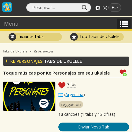
Pt
Menu
Iniciante tabs
Top Tabs de Ukulele
Tabs de Ukulele
Ke Personajes
KE PERSONAJES
TABS DE UKULELE
Toque músicas por Ke Personajes em seu ukulele
7
fãs
(
Argentina
)
reggaeton
13
canções (1 tabs y 12 cifras)
Enviar Nova Tab