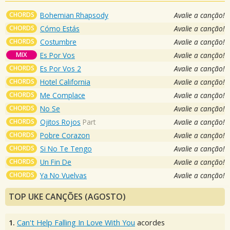
CHORDS
Bohemian Rhapsody
Avalie a canção!
CHORDS
Cómo Estás
Avalie a canção!
CHORDS
Costumbre
Avalie a canção!
MIX
Es Por Vos
Avalie a canção!
CHORDS
Es Por Vos 2
Avalie a canção!
CHORDS
Hotel California
Avalie a canção!
CHORDS
Me Complace
Avalie a canção!
CHORDS
No Se
Avalie a canção!
CHORDS
Ojitos Rojos
Part
Avalie a canção!
CHORDS
Pobre Corazon
Avalie a canção!
CHORDS
Si No Te Tengo
Avalie a canção!
CHORDS
Un Fin De
Avalie a canção!
CHORDS
Ya No Vuelvas
Avalie a canção!
TOP UKE CANÇÕES (AGOSTO)
1.
Can't Help Falling In Love With You
acordes