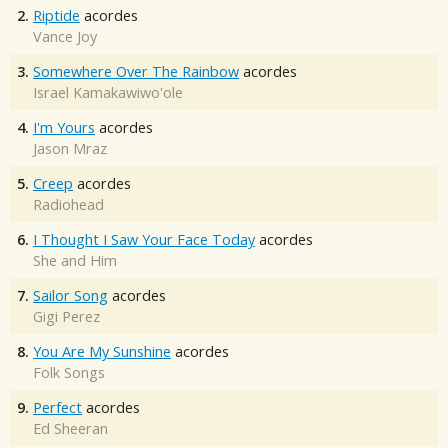
2.
Riptide
acordes
Vance Joy
3.
Somewhere Over The Rainbow
acordes
Israel Kamakawiwo'ole
4.
I'm Yours
acordes
Jason Mraz
5.
Creep
acordes
Radiohead
6.
I Thought I Saw Your Face Today
acordes
She and Him
7.
Sailor Song
acordes
Gigi Perez
8.
You Are My Sunshine
acordes
Folk Songs
9.
Perfect
acordes
Ed Sheeran