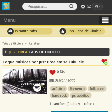
Pt
Menu
Iniciante tabs
Top Tabs de Ukulele
Tabs de Ukulele
Just Brea
JUST BREA
TABS DE UKULELE
Toque músicas por Just Brea em seu ukulele
0
fãs
Desconhecido
acústico
flamenco
folk punk
hard rock
psicodélico
1
canções (0 tabs y 1 cifras)