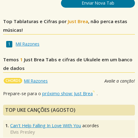
Enviar Nova Tab
Top Tablaturas e Cifras por
Just Brea
, não perca estas
músicas!
Mil Razones
Temos
1
Just Brea
Tabs e cifras de Ukulele em um banco
de dados
CHORDS
Mil Razones
Avalie a canção!
Prepare-se para o
próximo show: Just Brea
.
TOP UKE CANÇÕES (AGOSTO)
1.
Can't Help Falling In Love With You
acordes
Elvis Presley