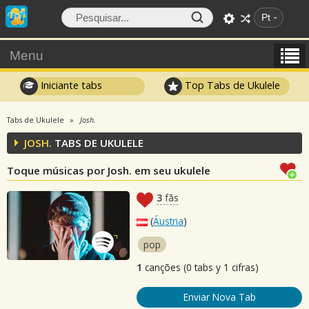
Pt
Menu
Iniciante tabs
Top Tabs de Ukulele
Tabs de Ukulele
Josh.
JOSH.
TABS DE UKULELE
Toque músicas por Josh. em seu ukulele
3
fãs
(
Áustria
)
pop
1
canções (0 tabs y 1 cifras)
Enviar Nova Tab