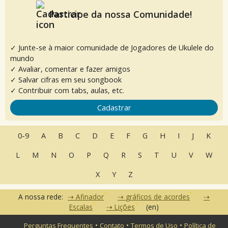
Participe da nossa Comunidade!
✓ Junte-se à maior comunidade de Jogadores de Ukulele do
mundo
✓ Avaliar, comentar e fazer amigos
✓ Salvar cifras em seu songbook
✓ Contribuir com tabs, aulas, etc.
Cadastrar
0-9
A
B
C
D
E
F
G
H
I
J
K
L
M
N
O
P
Q
R
S
T
U
V
W
X
Y
Z
A nossa rede:
Afinador
gráficos de acordes
Escalas
Lições
(en)
•
•
•
Perguntas Frequentes
Contato
Termos de Uso
Política de