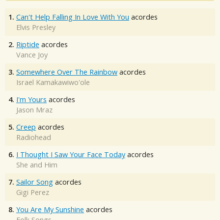
1.
Can't Help Falling In Love With You
acordes
Elvis Presley
2.
Riptide
acordes
Vance Joy
3.
Somewhere Over The Rainbow
acordes
Israel Kamakawiwo'ole
4.
I'm Yours
acordes
Jason Mraz
5.
Creep
acordes
Radiohead
6.
I Thought I Saw Your Face Today
acordes
She and Him
7.
Sailor Song
acordes
Gigi Perez
8.
You Are My Sunshine
acordes
Folk Songs