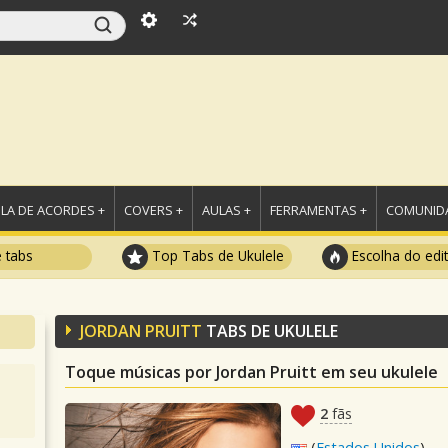
LA DE ACORDES +
COVERS +
AULAS +
FERRAMENTAS +
COMUNIDA
e tabs
Top Tabs de Ukulele
Escolha do edi
JORDAN PRUITT
TABS DE UKULELE
Toque músicas por Jordan Pruitt em seu ukulele
2
fãs
(
Estados Unidos
)