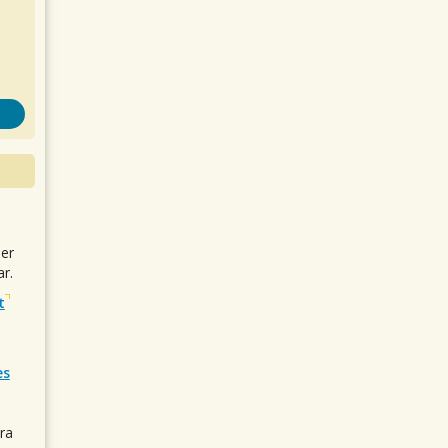
uer
r.
t
es
ra