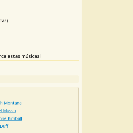
fras)
rca estas músicas!
h Montana
el Musso
nne Kimball
 Duff