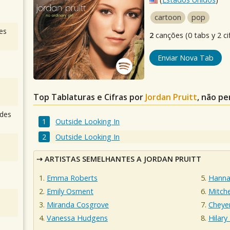
cartoon
pop
es
2
canções (0 tabs y 2 ci
Enviar Nova Tab
Top Tablaturas e Cifras por
Jordan Pruitt
, não pe
des
Outside Looking In
Outside Looking In
ARTISTAS SEMELHANTES A JORDAN PRUITT
Emma Roberts
Hanna
Emily Osment
Mitch
Miranda Cosgrove
Cheye
Vanessa Hudgens
Hilary