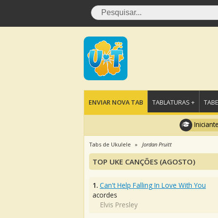
ENVIAR NOVA TAB
TABLATURAS +
TABE
Iniciant
Tabs de Ukulele
Jordan Pruitt
TOP UKE CANÇÕES (AGOSTO)
1.
Can't Help Falling In Love With You
acordes
Elvis Presley