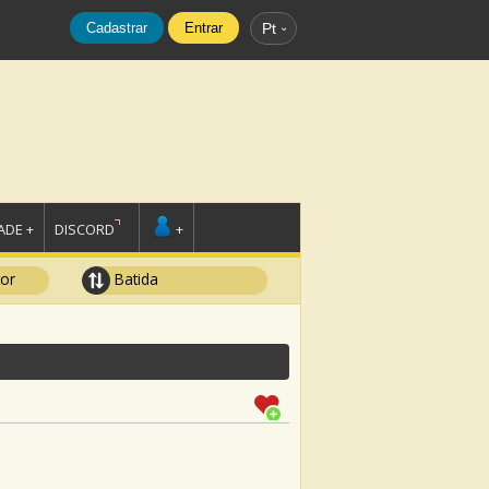
Cadastrar
Entrar
Pt
DE +
DISCORD
+
tor
Batida