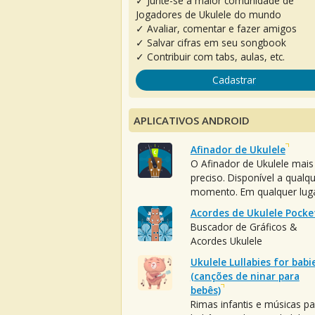
✓ Junte-se à maior comunidade de
Jogadores de Ukulele do mundo
✓ Avaliar, comentar e fazer amigos
✓ Salvar cifras em seu songbook
✓ Contribuir com tabs, aulas, etc.
Cadastrar
APLICATIVOS ANDROID
Afinador de Ukulele
O Afinador de Ukulele mais
preciso. Disponível a qualq
momento. Em qualquer luga
Acordes de Ukulele Pocke
Buscador de Gráficos &
Acordes Ukulele
Ukulele Lullabies for babi
(canções de ninar para
bebês)
Rimas infantis e músicas pa