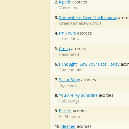
2.
Riptide
acordes
Vance Joy
3.
Somewhere Over The Rainbow
acord
Israel Kamakawiwo'ole
4.
I'm Yours
acordes
Jason Mraz
5.
Creep
acordes
Radiohead
6.
I Thought I Saw Your Face Today
acor
She and Him
7.
Sailor Song
acordes
Gigi Perez
8.
You Are My Sunshine
acordes
Folk Songs
9.
Perfect
acordes
Ed Sheeran
10.
Heather
acordes