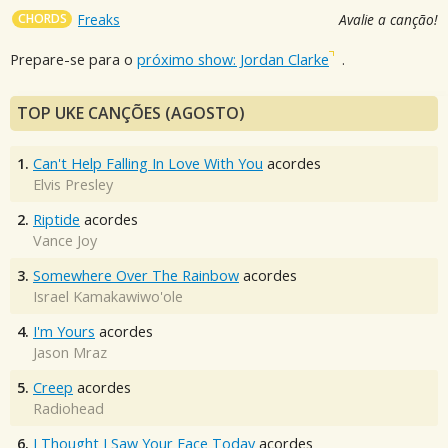
CHORDS
Freaks
Avalie a canção!
Prepare-se para o
próximo show: Jordan Clarke
.
TOP UKE CANÇÕES (AGOSTO)
1.
Can't Help Falling In Love With You
acordes
Elvis Presley
2.
Riptide
acordes
Vance Joy
3.
Somewhere Over The Rainbow
acordes
Israel Kamakawiwo'ole
4.
I'm Yours
acordes
Jason Mraz
5.
Creep
acordes
Radiohead
6.
I Thought I Saw Your Face Today
acordes