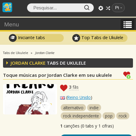
Pt
Menu
Iniciante tabs
Top Tabs de Ukulele
Tabs de Ukulele
Jordan Clarke
JORDAN CLARKE
TABS DE UKULELE
Toque músicas por Jordan Clarke em seu ukulele
3
fãs
(
Reino Unido
)
alternativo
indie
rock independente
pop
rock
1
canções (0 tabs y 1 cifras)