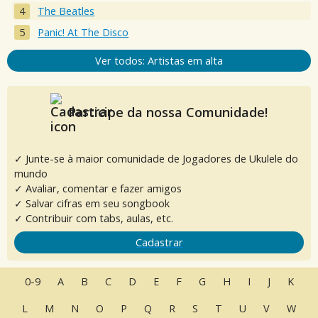
The Beatles
Panic! At The Disco
Ver todos: Artistas em alta
Participe da nossa Comunidade!
✓ Junte-se à maior comunidade de Jogadores de Ukulele do
mundo
✓ Avaliar, comentar e fazer amigos
✓ Salvar cifras em seu songbook
✓ Contribuir com tabs, aulas, etc.
Cadastrar
0-9
A
B
C
D
E
F
G
H
I
J
K
L
M
N
O
P
Q
R
S
T
U
V
W