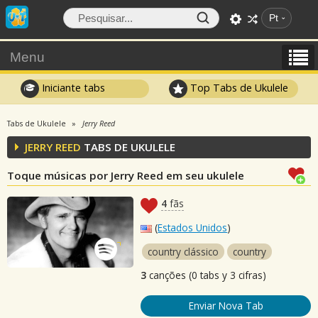
Pt
Menu
Iniciante tabs
Top Tabs de Ukulele
Tabs de Ukulele
Jerry Reed
JERRY REED
TABS DE UKULELE
Toque músicas por Jerry Reed em seu ukulele
4
fãs
(
Estados Unidos
)
country clássico
country
3
canções (0 tabs y 3 cifras)
Enviar Nova Tab