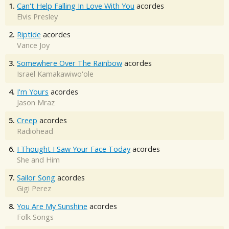
1.
Can't Help Falling In Love With You
acordes
Elvis Presley
2.
Riptide
acordes
Vance Joy
3.
Somewhere Over The Rainbow
acordes
Israel Kamakawiwo'ole
4.
I'm Yours
acordes
Jason Mraz
5.
Creep
acordes
Radiohead
6.
I Thought I Saw Your Face Today
acordes
She and Him
7.
Sailor Song
acordes
Gigi Perez
8.
You Are My Sunshine
acordes
Folk Songs