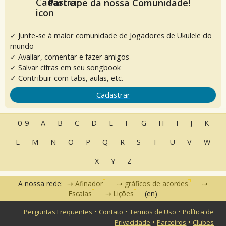
Participe da nossa Comunidade!
✓ Junte-se à maior comunidade de Jogadores de Ukulele do
mundo
✓ Avaliar, comentar e fazer amigos
✓ Salvar cifras em seu songbook
✓ Contribuir com tabs, aulas, etc.
Cadastrar
0-9
A
B
C
D
E
F
G
H
I
J
K
L
M
N
O
P
Q
R
S
T
U
V
W
X
Y
Z
A nossa rede:
Afinador
gráficos de acordes
Escalas
Lições
(en)
•
•
•
Perguntas Frequentes
Contato
Termos de Uso
Política de
•
•
Privacidade
Parceiros
Clubes