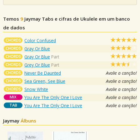
Temos
9
Jaymay
Tabs e cifras de Ukulele em um banco
de dados
CHORDS
Color Confused
CHORDS
Gray Or Blue
CHORDS
Gray Or Blue
Part
CHORDS
Grey Or Blue
Part
CHORDS
Never Be Daunted
Avalie a canção!
CHORDS
Sea Green, See Blue
Avalie a canção!
CHORDS
Snow White
Avalie a canção!
MIX
You Are The Only One I Love
Avalie a canção!
TAB
You Are The Only One I Love
Avalie a canção!
Jaymay
Álbuns