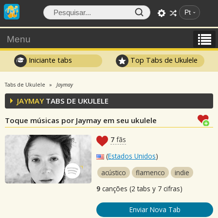
Pt
Menu
Iniciante tabs
Top Tabs de Ukulele
Tabs de Ukulele
Jaymay
JAYMAY
TABS DE UKULELE
Toque músicas por Jaymay em seu ukulele
7
fãs
(
Estados Unidos
)
acústico
flamenco
indie
9
canções (2 tabs y 7 cifras)
Enviar Nova Tab