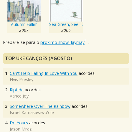
Autumn Fallin'
Sea Green, See Blue.
2007
2006
Prepare-se para o
próximo show: Jaymay
.
TOP UKE CANÇÕES (AGOSTO)
1.
Can't Help Falling In Love With You
acordes
Elvis Presley
2.
Riptide
acordes
Vance Joy
3.
Somewhere Over The Rainbow
acordes
Israel Kamakawiwo'ole
4.
I'm Yours
acordes
Jason Mraz