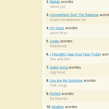
2.
Riptide
acordes
Vance Joy
3.
Somewhere Over The Rainbow
acord
Israel Kamakawiwo'ole
4.
I'm Yours
acordes
Jason Mraz
5.
Creep
acordes
Radiohead
6.
I Thought I Saw Your Face Today
acor
She and Him
7.
Sailor Song
acordes
Gigi Perez
8.
You Are My Sunshine
acordes
Folk Songs
9.
Perfect
acordes
Ed Sheeran
10.
Heather
acordes