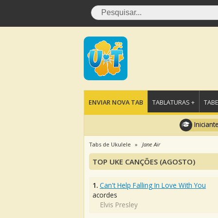
ENVIAR NOVA TAB
TABLATURAS +
TABE
Iniciant
Tabs de Ukulele
Jane Air
TOP UKE CANÇÕES (AGOSTO)
1.
Can't Help Falling In Love With You
acordes
Elvis Presley