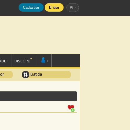
Cadastrar
Entrar
Pt
DE +
DISCORD
+
tor
Batida