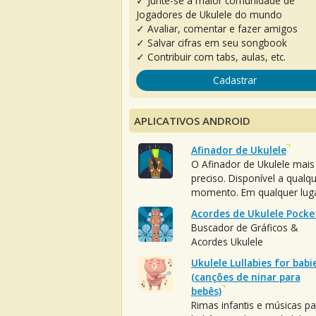
✓ Junte-se à maior comunidade de
Jogadores de Ukulele do mundo
✓ Avaliar, comentar e fazer amigos
✓ Salvar cifras em seu songbook
✓ Contribuir com tabs, aulas, etc.
Cadastrar
APLICATIVOS ANDROID
Afinador de Ukulele
O Afinador de Ukulele mais
preciso. Disponível a qualq
momento. Em qualquer luga
Acordes de Ukulele Pocke
Buscador de Gráficos &
Acordes Ukulele
Ukulele Lullabies for babi
(canções de ninar para
bebês)
Rimas infantis e músicas pa