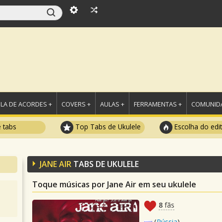
LA DE ACORDES +
COVERS +
AULAS +
FERRAMENTAS +
COMUNIDA
e tabs
Top Tabs de Ukulele
Escolha do edi
JANE AIR
TABS DE UKULELE
Toque músicas por Jane Air em seu ukulele
8
fãs
(
Rússia
)