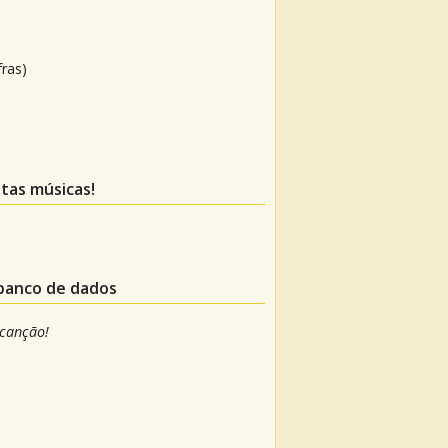
fras)
stas músicas!
 banco de dados
 canção!