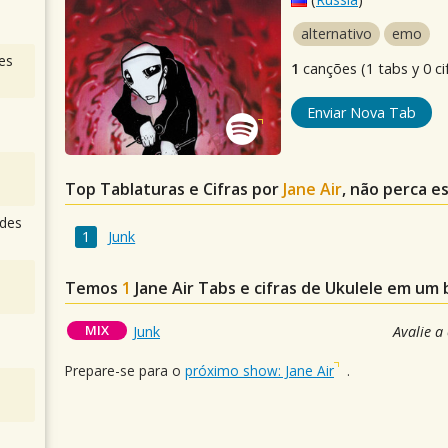
alternativo
emo
es
1
canções (1 tabs y 0 ci
Enviar Nova Tab
Top Tablaturas e Cifras por
Jane Air
, não perca e
des
Junk
Temos
1
Jane Air
Tabs e cifras de Ukulele em um
MIX
Junk
Avalie a
Prepare-se para o
próximo show: Jane Air
.