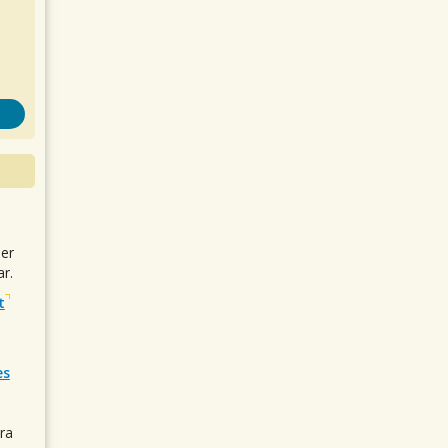
uer
r.
t
es
ra