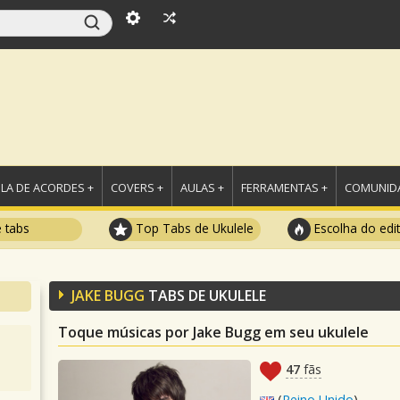
LA DE ACORDES +
COVERS +
AULAS +
FERRAMENTAS +
COMUNIDA
e tabs
Top Tabs de Ukulele
Escolha do edi
JAKE BUGG
TABS DE UKULELE
Toque músicas por Jake Bugg em seu ukulele
47
fãs
(
Reino Unido
)