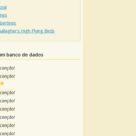
oral
ines
bertines
allagher's High Flying Birds
 um banco de dados
 canção!
 canção!
 canção!
 canção!
 canção!
 canção!
 canção!
 canção!