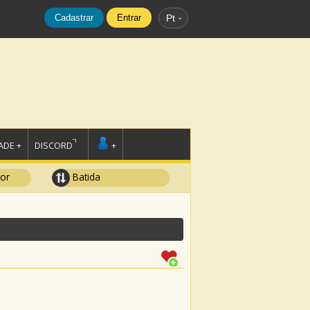
Cadastrar
Entrar
Pt
DE +
DISCORD
+
tor
Batida