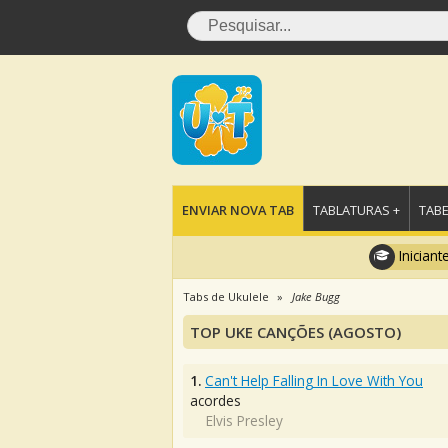
ENVIAR NOVA TAB
TABLATURAS +
TABE
Iniciant
Tabs de Ukulele
Jake Bugg
TOP UKE CANÇÕES (AGOSTO)
1.
Can't Help Falling In Love With You
acordes
Elvis Presley