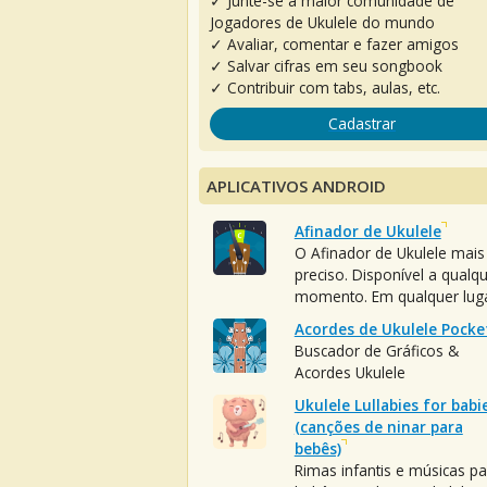
✓ Junte-se à maior comunidade de
Jogadores de Ukulele do mundo
✓ Avaliar, comentar e fazer amigos
✓ Salvar cifras em seu songbook
✓ Contribuir com tabs, aulas, etc.
Cadastrar
APLICATIVOS ANDROID
Afinador de Ukulele
O Afinador de Ukulele mais
preciso. Disponível a qualq
momento. Em qualquer luga
Acordes de Ukulele Pocke
Buscador de Gráficos &
Acordes Ukulele
Ukulele Lullabies for babi
(canções de ninar para
bebês)
Rimas infantis e músicas pa