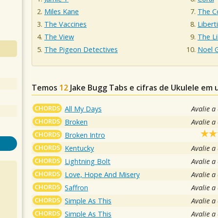
Miles Kane
The C
The Vaccines
Libert
The View
The Li
The Pigeon Detectives
Noel G
Temos
12
Jake Bugg
Tabs e cifras de Ukulele em
CHORDS
All My Days
Avalie a
CHORDS
Broken
Avalie a
CHORDS
Broken Intro
CHORDS
Kentucky
Avalie a
CHORDS
Lightning Bolt
Avalie a
CHORDS
Love, Hope And Misery
Avalie a
CHORDS
Saffron
Avalie a
CHORDS
Simple As This
Avalie a
CHORDS
Simple As This
Avalie a