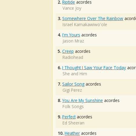
2.
Riptide
acordes
Vance Joy
3.
Somewhere Over The Rainbow
acord
Israel Kamakawiwo'ole
4.
I'm Yours
acordes
Jason Mraz
5.
Creep
acordes
Radiohead
6.
I Thought I Saw Your Face Today
acor
She and Him
7.
Sailor Song
acordes
Gigi Perez
8.
You Are My Sunshine
acordes
Folk Songs
9.
Perfect
acordes
Ed Sheeran
10.
Heather
acordes