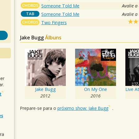
CHORDS
Someone Told Me
Avalie a
TAB
Someone Told Me
Avalie a
CHORDS
Two Fingers
Jake Bugg
Álbuns
uer
r.
Jake Bugg
On My One
t
2012
2016
Prepare-se para o
próximo show: Jake Bugg
.
es
ra