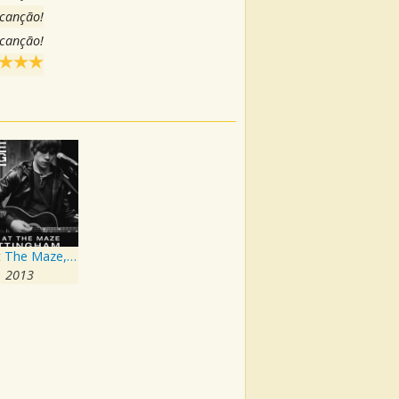
 canção!
 canção!
Live At The Maze, Nottingham
2013