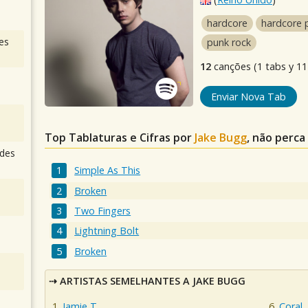
hardcore
hardcore 
es
punk rock
12
canções (1 tabs y 11 
Enviar Nova Tab
Top Tablaturas e Cifras por
Jake Bugg
, não perca
des
Simple As This
Broken
Two Fingers
Lightning Bolt
Broken
ARTISTAS SEMELHANTES A JAKE BUGG
Jamie T
Coral