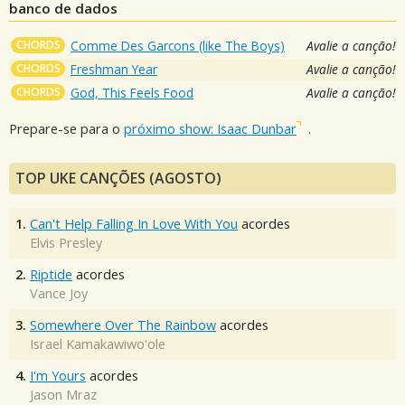
banco de dados
CHORDS
Comme Des Garcons (like The Boys)
Avalie a canção!
CHORDS
Freshman Year
Avalie a canção!
CHORDS
God, This Feels Food
Avalie a canção!
Prepare-se para o
próximo show: Isaac Dunbar
.
TOP UKE CANÇÕES (AGOSTO)
1.
Can't Help Falling In Love With You
acordes
Elvis Presley
2.
Riptide
acordes
Vance Joy
3.
Somewhere Over The Rainbow
acordes
Israel Kamakawiwo'ole
4.
I'm Yours
acordes
Jason Mraz