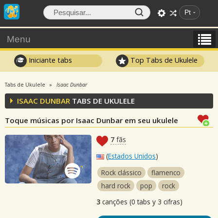
Pt
Menu
Iniciante tabs
Top Tabs de Ukulele
Tabs de Ukulele
Isaac Dunbar
ISAAC DUNBAR
TABS DE UKULELE
Toque músicas por Isaac Dunbar em seu ukulele
7
fãs
(
Estados Unidos
)
Rock clássico
flamenco
hard rock
pop
rock
3
canções (0 tabs y 3 cifras)