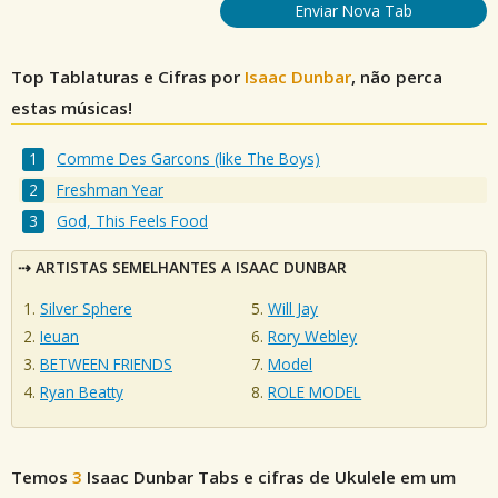
Enviar Nova Tab
Top Tablaturas e Cifras por
Isaac Dunbar
, não perca
estas músicas!
Comme Des Garcons (like The Boys)
Freshman Year
God, This Feels Food
ARTISTAS SEMELHANTES A ISAAC DUNBAR
Silver Sphere
Will Jay
Ieuan
Rory Webley
BETWEEN FRIENDS
Model
Ryan Beatty
ROLE MODEL
Temos
3
Isaac Dunbar
Tabs e cifras de Ukulele em um