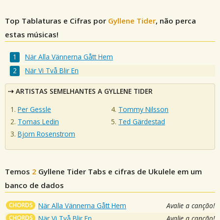
Top Tablaturas e Cifras por
Gyllene Tider
, não perca
estas músicas!
När Alla Vännerna Gått Hem
När Vi Två Blir En
ARTISTAS SEMELHANTES A GYLLENE TIDER
Per Gessle
Tommy Nilsson
Tomas Ledin
Ted Gärdestad
Bjorn Rosenstrom
Temos
2
Gyllene Tider
Tabs e cifras de Ukulele em um
banco de dados
CHORDS
När Alla Vännerna Gått Hem
Avalie a canção!
CHORDS
När Vi Två Blir En
Avalie a canção!