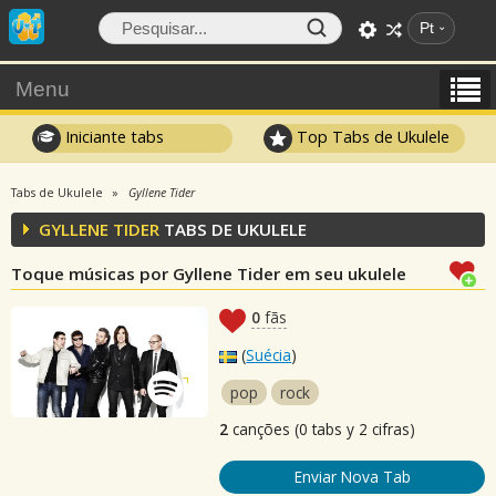
Pt
Menu
Iniciante tabs
Top Tabs de Ukulele
Tabs de Ukulele
Gyllene Tider
GYLLENE TIDER
TABS DE UKULELE
Toque músicas por Gyllene Tider em seu ukulele
0
fãs
(
Suécia
)
pop
rock
2
canções (0 tabs y 2 cifras)
Enviar Nova Tab