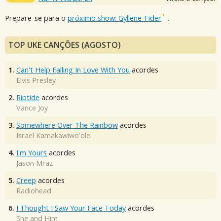
Prepare-se para o
próximo show: Gyllene Tider
.
TOP UKE CANÇÕES (AGOSTO)
1.
Can't Help Falling In Love With You
acordes
Elvis Presley
2.
Riptide
acordes
Vance Joy
3.
Somewhere Over The Rainbow
acordes
Israel Kamakawiwo'ole
4.
I'm Yours
acordes
Jason Mraz
5.
Creep
acordes
Radiohead
6.
I Thought I Saw Your Face Today
acordes
She and Him