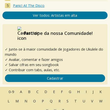
Panic! At The Disco
Ver todos: Artistas em alta
Participe da nossa Comunidade!
✓ Junte-se à maior comunidade de Jogadores de Ukulele do
mundo
✓ Avaliar, comentar e fazer amigos
✓ Salvar cifras em seu songbook
✓ Contribuir com tabs, aulas, etc.
Cadastrar
0-9
A
B
C
D
E
F
G
H
I
J
K
L
M
N
O
P
Q
R
S
T
U
V
W