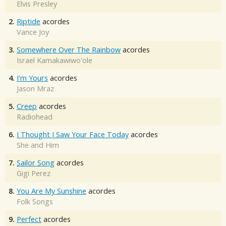
Elvis Presley
2.
Riptide
acordes
Vance Joy
3.
Somewhere Over The Rainbow
acordes
Israel Kamakawiwo'ole
4.
I'm Yours
acordes
Jason Mraz
5.
Creep
acordes
Radiohead
6.
I Thought I Saw Your Face Today
acordes
She and Him
7.
Sailor Song
acordes
Gigi Perez
8.
You Are My Sunshine
acordes
Folk Songs
9.
Perfect
acordes