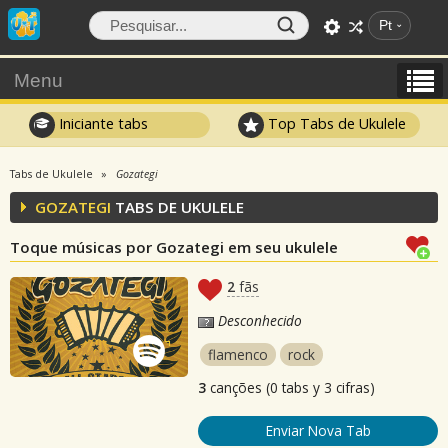
Pt
Menu
Iniciante tabs
Top Tabs de Ukulele
Tabs de Ukulele
Gozategi
GOZATEGI
TABS DE UKULELE
Toque músicas por Gozategi em seu ukulele
2
fãs
Desconhecido
flamenco
rock
3
canções (0 tabs y 3 cifras)
Enviar Nova Tab