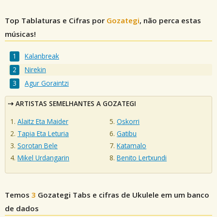
Top Tablaturas e Cifras por
Gozategi
, não perca estas
músicas!
Kalanbreak
Nirekin
Agur Goraintzi
ARTISTAS SEMELHANTES A GOZATEGI
Alaitz Eta Maider
Oskorri
Tapia Eta Leturia
Gatibu
Sorotan Bele
Katamalo
Mikel Urdangarin
Benito Lertxundi
Temos
3
Gozategi
Tabs e cifras de Ukulele em um banco
de dados