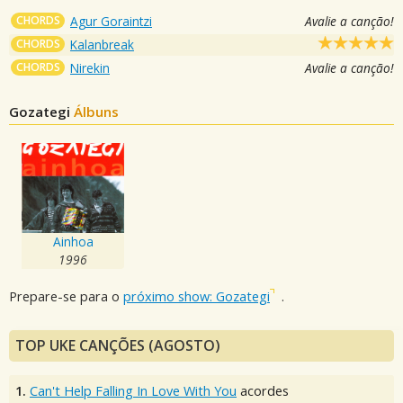
CHORDS
Agur Goraintzi
Avalie a canção!
CHORDS
Kalanbreak
CHORDS
Nirekin
Avalie a canção!
Gozategi
Álbuns
Ainhoa
1996
Prepare-se para o
próximo show: Gozategi
.
TOP UKE CANÇÕES (AGOSTO)
1.
Can't Help Falling In Love With You
acordes