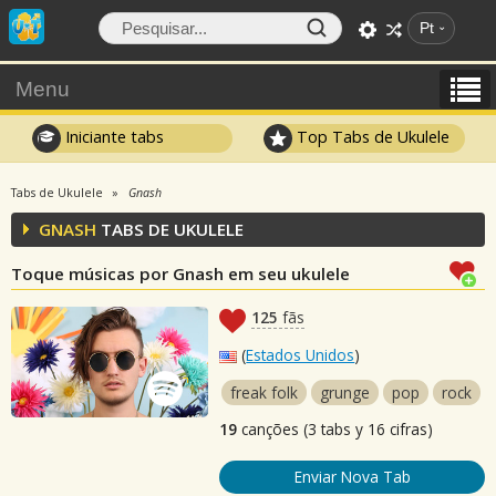
Pt
Menu
Iniciante tabs
Top Tabs de Ukulele
Tabs de Ukulele
Gnash
GNASH
TABS DE UKULELE
Toque músicas por Gnash em seu ukulele
125
fãs
(
Estados Unidos
)
freak folk
grunge
pop
rock
19
canções (3 tabs y 16 cifras)
Enviar Nova Tab