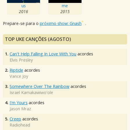
us
me
2016
2015
Prepare-se para o
próximo show: Gnash
.
TOP UKE CANÇÕES (AGOSTO)
1.
Can't Help Falling In Love With You
acordes
Elvis Presley
2.
Riptide
acordes
Vance Joy
3.
Somewhere Over The Rainbow
acordes
Israel Kamakawiwo'ole
4.
I'm Yours
acordes
Jason Mraz
5.
Creep
acordes
Radiohead