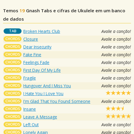
Temos
19
Gnash
Tabs e cifras de Ukulele em um banco
de dados
TAB
Broken Hearts Club
Avalie a canção!
CHORDS
Closure
Avalie a canção!
CHORDS
Dear Insecurity
Avalie a canção!
CHORDS
Fake Fine
Avalie a canção!
CHORDS
Feelings Fade
Avalie a canção!
CHORDS
First Day Of My Life
Avalie a canção!
CHORDS
Fragile
Avalie a canção!
CHORDS
Hungover And I Miss You
Avalie a canção!
CHORDS
I Hate You I Love You
CHORDS
I'm Glad That You Found Someone
Avalie a canção!
CHORDS
Insane
CHORDS
Leave A Message
CHORDS
Left Out
Avalie a canção!
CHORDS
Lonely Again
Avalie a canção!