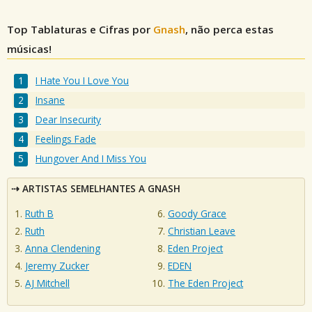
Top Tablaturas e Cifras por
Gnash
, não perca estas
músicas!
I Hate You I Love You
Insane
Dear Insecurity
Feelings Fade
Hungover And I Miss You
ARTISTAS SEMELHANTES A GNASH
Ruth B
Goody Grace
Ruth
Christian Leave
Anna Clendening
Eden Project
Jeremy Zucker
EDEN
AJ Mitchell
The Eden Project