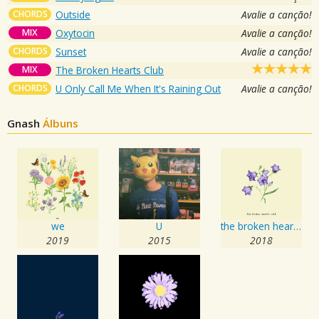
CHORDS
Outside
Avalie a canção!
MIX
Oxytocin
Avalie a canção!
CHORDS
Sunset
Avalie a canção!
MIX
The Broken Hearts Club
CHORDS
U Only Call Me When It's Raining Out
Avalie a canção!
Gnash
Álbuns
we
U
the broken hearts club
2019
2015
2018