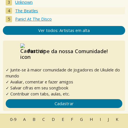
Unknown
The Beatles
Panic! At The Disco
Ver todos: Artistas em alta
Participe da nossa Comunidade!
✓ Junte-se à maior comunidade de Jogadores de Ukulele do
mundo
✓ Avaliar, comentar e fazer amigos
✓ Salvar cifras em seu songbook
✓ Contribuir com tabs, aulas, etc.
Cadastrar
0-9
A
B
C
D
E
F
G
H
I
J
K