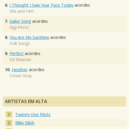
6.
I Thought I Saw Your Face Today
acordes
She and Him
7.
Sailor Song
acordes
Gigi Perez
8.
You Are My Sunshine
acordes
Folk Songs
9.
Perfect
acordes
Ed Sheeran
10.
Heather
acordes
Conan Gray
ARTISTAS EM ALTA
Twenty One Pilots
Billie Eilish