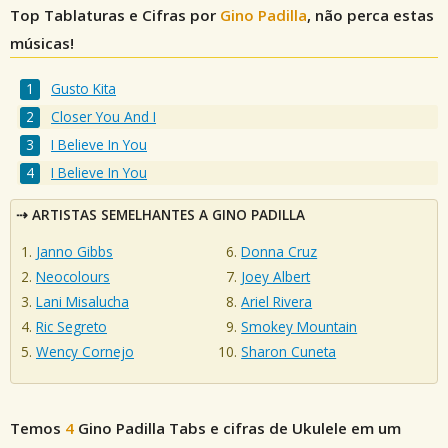
Top Tablaturas e Cifras por
Gino Padilla
, não perca estas
músicas!
Gusto Kita
Closer You And I
I Believe In You
I Believe In You
ARTISTAS SEMELHANTES A GINO PADILLA
Janno Gibbs
Donna Cruz
Neocolours
Joey Albert
Lani Misalucha
Ariel Rivera
Ric Segreto
Smokey Mountain
Wency Cornejo
Sharon Cuneta
Temos
4
Gino Padilla
Tabs e cifras de Ukulele em um