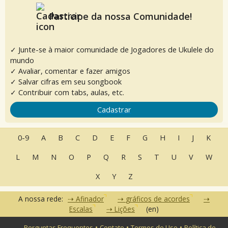
Participe da nossa Comunidade!
✓ Junte-se à maior comunidade de Jogadores de Ukulele do
mundo
✓ Avaliar, comentar e fazer amigos
✓ Salvar cifras em seu songbook
✓ Contribuir com tabs, aulas, etc.
Cadastrar
0-9
A
B
C
D
E
F
G
H
I
J
K
L
M
N
O
P
Q
R
S
T
U
V
W
X
Y
Z
A nossa rede:
Afinador
gráficos de acordes
Escalas
Lições
(en)
•
•
•
Perguntas Frequentes
Contato
Termos de Uso
Política de