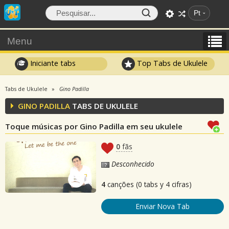
Pt
Menu
Iniciante tabs
Top Tabs de Ukulele
Tabs de Ukulele
Gino Padilla
GINO PADILLA
TABS DE UKULELE
Toque músicas por Gino Padilla em seu ukulele
0
fãs
Desconhecido
4
canções (0 tabs y 4 cifras)
Enviar Nova Tab