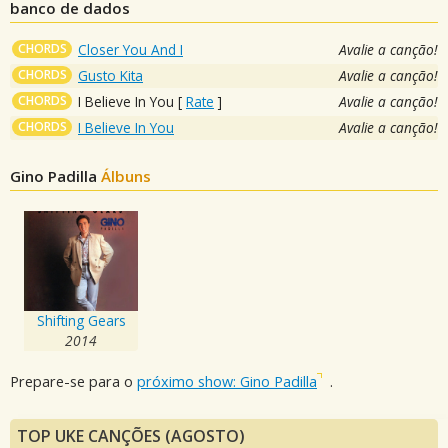
banco de dados
CHORDS
Closer You And I
Avalie a canção!
CHORDS
Gusto Kita
Avalie a canção!
CHORDS
I Believe In You
[
Rate
]
Avalie a canção!
CHORDS
I Believe In You
Avalie a canção!
Gino Padilla
Álbuns
Shifting Gears
2014
Prepare-se para o
próximo show: Gino Padilla
.
TOP UKE CANÇÕES (AGOSTO)