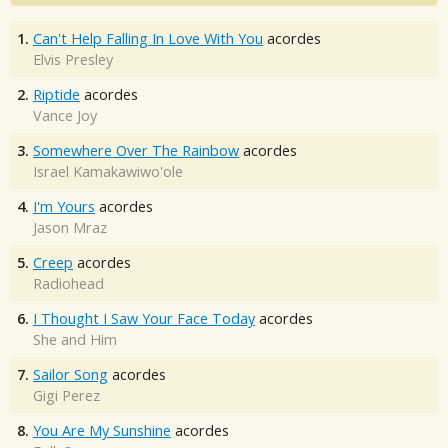
1.
Can't Help Falling In Love With You
acordes
Elvis Presley
2.
Riptide
acordes
Vance Joy
3.
Somewhere Over The Rainbow
acordes
Israel Kamakawiwo'ole
4.
I'm Yours
acordes
Jason Mraz
5.
Creep
acordes
Radiohead
6.
I Thought I Saw Your Face Today
acordes
She and Him
7.
Sailor Song
acordes
Gigi Perez
8.
You Are My Sunshine
acordes