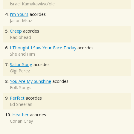
Israel Kamakawiwo'ole
4.
I'm Yours
acordes
Jason Mraz
5.
Creep
acordes
Radiohead
6.
I Thought I Saw Your Face Today
acordes
She and Him
7.
Sailor Song
acordes
Gigi Perez
8.
You Are My Sunshine
acordes
Folk Songs
9.
Perfect
acordes
Ed Sheeran
10.
Heather
acordes
Conan Gray