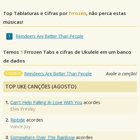
Top Tablaturas e Cifras por
Frrozen
, não perca estas
músicas!
Reindeers Are Better Than People
Temos
1
Frrozen
Tabs e cifras de Ukulele em um banco
de dados
CHORDS
Reindeers Are Better Than People
Avalie a canção!
TOP UKE CANÇÕES (AGOSTO)
1.
Can't Help Falling In Love With You
acordes
Elvis Presley
2.
Riptide
acordes
Vance Joy
3.
Somewhere Over The Rainbow
acordes