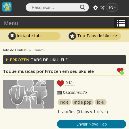
Pt
Menu
Iniciante tabs
Top Tabs de Ukulele
Tabs de Ukulele
Frrozen
FRROZEN
TABS DE UKULELE
Toque músicas por Frrozen em seu ukulele
0
fãs
Desconhecido
indie
indie pop
lo-fi
1
canções (0 tabs y 1 cifras)
Enviar Nova Tab