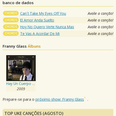
banco de dados
CHORDS
Can´t Take My Eyes Off You
Avalie a canção!
CHORDS
El Amor Anda Suelto
Avalie a canção!
CHORDS
Hoy No Quiero Verte Nunca Mas
Avalie a canção!
CHORDS
Te Vas A Acordar De Mi
Avalie a canção!
Franny Glass
Álbuns
Hay Un Cuerpo Tirado En La Calle
2009
Prepare-se para o
próximo show: Franny Glass
.
TOP UKE CANÇÕES (AGOSTO)