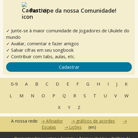
Participe da nossa Comunidade!
✓ Junte-se à maior comunidade de Jogadores de Ukulele do
mundo
✓ Avaliar, comentar e fazer amigos
✓ Salvar cifras em seu songbook
✓ Contribuir com tabs, aulas, etc.
Cadastrar
0-9
A
B
C
D
E
F
G
H
I
J
K
L
M
N
O
P
Q
R
S
T
U
V
W
X
Y
Z
A nossa rede:
Afinador
gráficos de acordes
Escalas
Lições
(en)