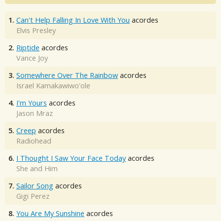
1.
Can't Help Falling In Love With You
acordes
Elvis Presley
2.
Riptide
acordes
Vance Joy
3.
Somewhere Over The Rainbow
acordes
Israel Kamakawiwo'ole
4.
I'm Yours
acordes
Jason Mraz
5.
Creep
acordes
Radiohead
6.
I Thought I Saw Your Face Today
acordes
She and Him
7.
Sailor Song
acordes
Gigi Perez
8.
You Are My Sunshine
acordes