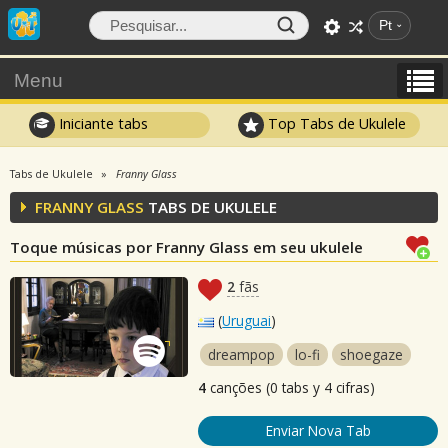
Pt
Menu
Iniciante tabs
Top Tabs de Ukulele
Tabs de Ukulele
Franny Glass
FRANNY GLASS
TABS DE UKULELE
Toque músicas por Franny Glass em seu ukulele
2
fãs
(
Uruguai
)
dreampop
lo-fi
shoegaze
4
canções (0 tabs y 4 cifras)
Enviar Nova Tab