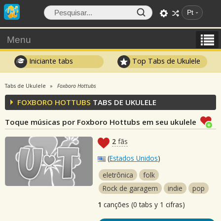
Pt
Menu
Iniciante tabs
Top Tabs de Ukulele
Tabs de Ukulele
Foxboro Hottubs
FOXBORO HOTTUBS
TABS DE UKULELE
Toque músicas por Foxboro Hottubs em seu ukulele
2
fãs
(
Estados Unidos
)
eletrônica
folk
Rock de garagem
indie
pop
1
canções (0 tabs y 1 cifras)