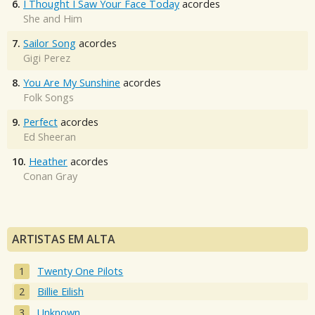
6.
I Thought I Saw Your Face Today
acordes
She and Him
7.
Sailor Song
acordes
Gigi Perez
8.
You Are My Sunshine
acordes
Folk Songs
9.
Perfect
acordes
Ed Sheeran
10.
Heather
acordes
Conan Gray
ARTISTAS EM ALTA
Twenty One Pilots
Billie Eilish
Unknown