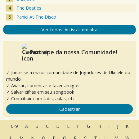
The Beatles
Panic! At The Disco
Ver todos: Artistas em alta
Participe da nossa Comunidade!
✓ Junte-se à maior comunidade de Jogadores de Ukulele do
mundo
✓ Avaliar, comentar e fazer amigos
✓ Salvar cifras em seu songbook
✓ Contribuir com tabs, aulas, etc.
Cadastrar
0-9
A
B
C
D
E
F
G
H
I
J
K
L
M
N
O
P
Q
R
S
T
U
V
W