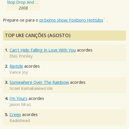
Stop Drop And Roll!!!
2008
Prepare-se para o
próximo show: Foxboro Hottubs
.
TOP UKE CANÇÕES (AGOSTO)
1.
Can't Help Falling In Love With You
acordes
Elvis Presley
2.
Riptide
acordes
Vance Joy
3.
Somewhere Over The Rainbow
acordes
Israel Kamakawiwo'ole
4.
I'm Yours
acordes
Jason Mraz
5.
Creep
acordes
Radiohead