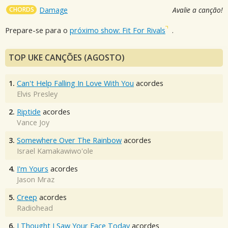
CHORDS
Damage
Avalie a canção!
Prepare-se para o
próximo show: Fit For Rivals
.
TOP UKE CANÇÕES (AGOSTO)
1.
Can't Help Falling In Love With You
acordes
Elvis Presley
2.
Riptide
acordes
Vance Joy
3.
Somewhere Over The Rainbow
acordes
Israel Kamakawiwo'ole
4.
I'm Yours
acordes
Jason Mraz
5.
Creep
acordes
Radiohead
6.
I Thought I Saw Your Face Today
acordes