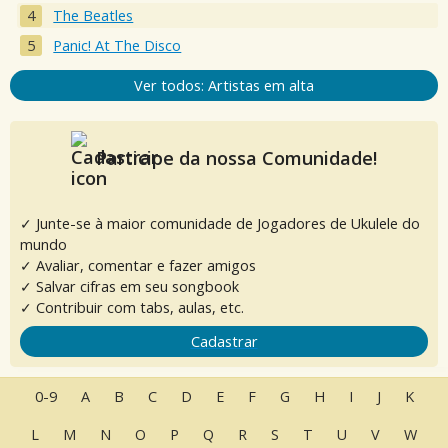
The Beatles
Panic! At The Disco
Ver todos: Artistas em alta
Participe da nossa Comunidade!
✓ Junte-se à maior comunidade de Jogadores de Ukulele do
mundo
✓ Avaliar, comentar e fazer amigos
✓ Salvar cifras em seu songbook
✓ Contribuir com tabs, aulas, etc.
Cadastrar
0-9
A
B
C
D
E
F
G
H
I
J
K
L
M
N
O
P
Q
R
S
T
U
V
W