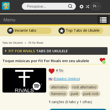
Pt
Menu
Iniciante tabs
Top Tabs de Ukulele
Tabs de Ukulele
Fit For Rivals
FIT FOR RIVALS
TABS DE UKULELE
Toque músicas por Fit For Rivals em seu ukulele
4
fãs
(
Estados Unidos
)
alternativo
rock alternativo
flamenco
punk
punk rock
1
canções (0 tabs y 1 cifras)