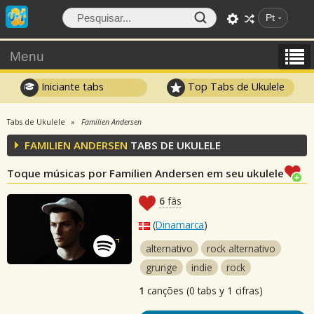
Pt
Menu
Iniciante tabs
Top Tabs de Ukulele
Tabs de Ukulele
Familien Andersen
FAMILIEN ANDERSEN
TABS DE UKULELE
Toque músicas por Familien Andersen em seu ukulele
6
fãs
(
Dinamarca
)
alternativo
rock alternativo
grunge
indie
rock
1
canções (0 tabs y 1 cifras)