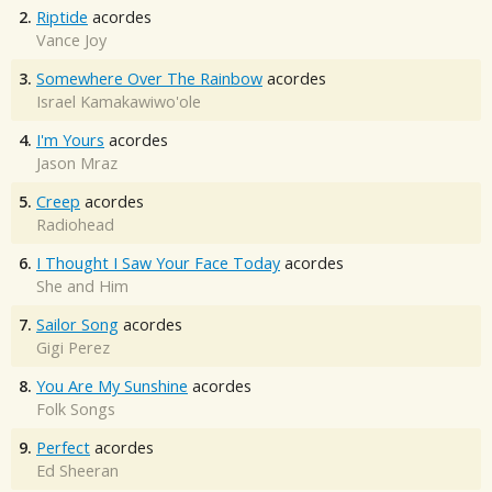
2.
Riptide
acordes
Vance Joy
3.
Somewhere Over The Rainbow
acordes
Israel Kamakawiwo'ole
4.
I'm Yours
acordes
Jason Mraz
5.
Creep
acordes
Radiohead
6.
I Thought I Saw Your Face Today
acordes
She and Him
7.
Sailor Song
acordes
Gigi Perez
8.
You Are My Sunshine
acordes
Folk Songs
9.
Perfect
acordes
Ed Sheeran