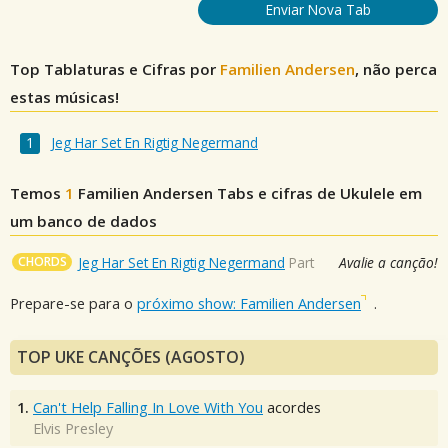
Enviar Nova Tab
Top Tablaturas e Cifras por
Familien Andersen
, não perca
estas músicas!
Jeg Har Set En Rigtig Negermand
Temos
1
Familien Andersen
Tabs e cifras de Ukulele em
um banco de dados
CHORDS
Jeg Har Set En Rigtig Negermand
Part
Avalie a canção!
Prepare-se para o
próximo show: Familien Andersen
.
TOP UKE CANÇÕES (AGOSTO)
1.
Can't Help Falling In Love With You
acordes
Elvis Presley