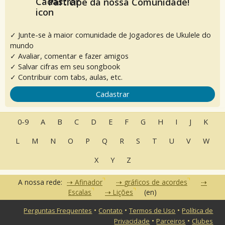
Participe da nossa Comunidade!
✓ Junte-se à maior comunidade de Jogadores de Ukulele do
mundo
✓ Avaliar, comentar e fazer amigos
✓ Salvar cifras em seu songbook
✓ Contribuir com tabs, aulas, etc.
Cadastrar
0-9
A
B
C
D
E
F
G
H
I
J
K
L
M
N
O
P
Q
R
S
T
U
V
W
X
Y
Z
A nossa rede:
Afinador
gráficos de acordes
Escalas
Lições
(en)
•
•
•
Perguntas Frequentes
Contato
Termos de Uso
Política de
•
•
Privacidade
Parceiros
Clubes