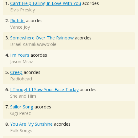
1.
Can't Help Falling In Love With You
acordes
Elvis Presley
2.
Riptide
acordes
Vance Joy
3.
Somewhere Over The Rainbow
acordes
Israel Kamakawiwo'ole
4.
I'm Yours
acordes
Jason Mraz
5.
Creep
acordes
Radiohead
6.
I Thought I Saw Your Face Today
acordes
She and Him
7.
Sailor Song
acordes
Gigi Perez
8.
You Are My Sunshine
acordes
Folk Songs