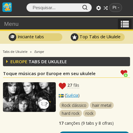
Pt
Menu
Iniciante tabs
Top Tabs de Ukulele
Tabs de Ukulele
Europe
EUROPE
TABS DE UKULELE
Toque músicas por Europe em seu ukulele
27
fãs
(
Suécia
)
Rock clássico
hair metal
hard rock
rock
17
canções (9 tabs y 8 cifras)