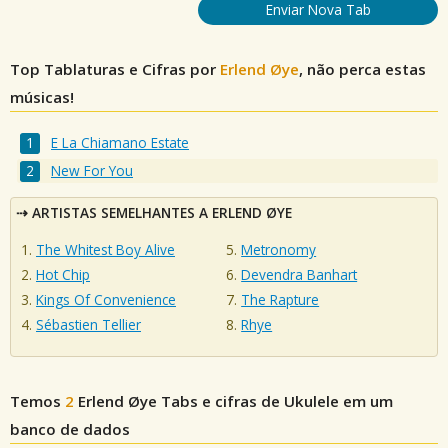
Enviar Nova Tab
Top Tablaturas e Cifras por
Erlend Øye
, não perca estas
músicas!
E La Chiamano Estate
New For You
ARTISTAS SEMELHANTES A ERLEND ØYE
The Whitest Boy Alive
Metronomy
Hot Chip
Devendra Banhart
Kings Of Convenience
The Rapture
Sébastien Tellier
Rhye
Temos
2
Erlend Øye
Tabs e cifras de Ukulele em um
banco de dados