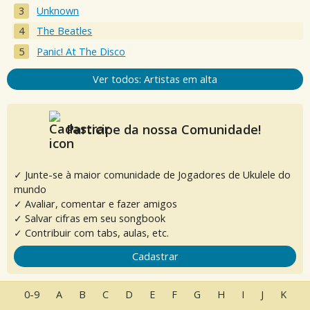
Unknown
The Beatles
Panic! At The Disco
Ver todos: Artistas em alta
Participe da nossa Comunidade!
✓ Junte-se à maior comunidade de Jogadores de Ukulele do
mundo
✓ Avaliar, comentar e fazer amigos
✓ Salvar cifras em seu songbook
✓ Contribuir com tabs, aulas, etc.
Cadastrar
0-9
A
B
C
D
E
F
G
H
I
J
K