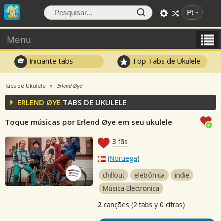
Pt
Menu
Iniciante tabs
Top Tabs de Ukulele
Tabs de Ukulele
Erlend Øye
ERLEND ØYE
TABS DE UKULELE
Toque músicas por Erlend Øye em seu ukulele
3
fãs
(
Noruega
)
chillout
eletrônica
indie
Música Electronica
2
canções (2 tabs y 0 cifras)