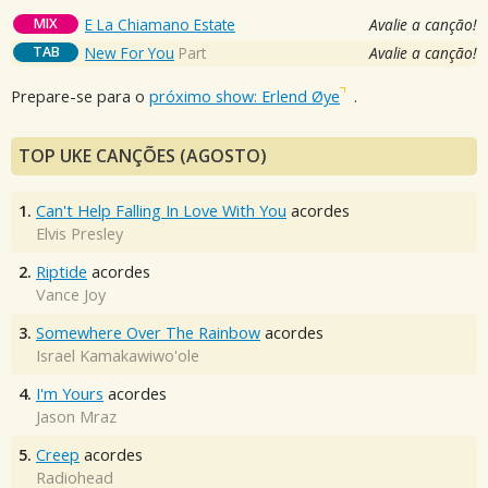
MIX
E La Chiamano Estate
Avalie a canção!
TAB
New For You
Part
Avalie a canção!
Prepare-se para o
próximo show: Erlend Øye
.
TOP UKE CANÇÕES (AGOSTO)
1.
Can't Help Falling In Love With You
acordes
Elvis Presley
2.
Riptide
acordes
Vance Joy
3.
Somewhere Over The Rainbow
acordes
Israel Kamakawiwo'ole
4.
I'm Yours
acordes
Jason Mraz
5.
Creep
acordes
Radiohead