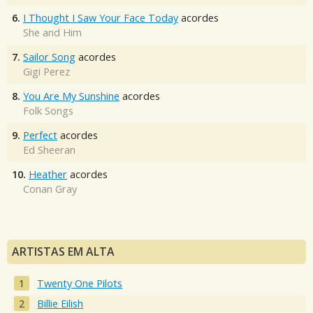
6.
I Thought I Saw Your Face Today
acordes
She and Him
7.
Sailor Song
acordes
Gigi Perez
8.
You Are My Sunshine
acordes
Folk Songs
9.
Perfect
acordes
Ed Sheeran
10.
Heather
acordes
Conan Gray
ARTISTAS EM ALTA
Twenty One Pilots
Billie Eilish