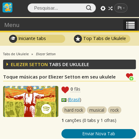
Pt
Menu
Iniciante tabs
Top Tabs de Ukulele
Tabs de Ukulele
Eliezer Setton
ELIEZER SETTON
TABS DE UKULELE
Toque músicas por Eliezer Setton em seu ukulele
0
fãs
(
Brasil
)
hard rock
musical
rock
1
canções (0 tabs y 1 cifras)
Enviar Nova Tab