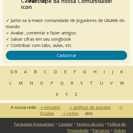
Participe da nossa Comunidade!
✓ Junte-se à maior comunidade de Jogadores de Ukulele do
mundo
✓ Avaliar, comentar e fazer amigos
✓ Salvar cifras em seu songbook
✓ Contribuir com tabs, aulas, etc.
Cadastrar
0-9
A
B
C
D
E
F
G
H
I
J
K
L
M
N
O
P
Q
R
S
T
U
V
W
X
Y
Z
A nossa rede:
Afinador
gráficos de acordes
Escalas
Lições
(en)
•
•
•
Perguntas Frequentes
Contato
Termos de Uso
Política de
•
•
Privacidade
Parceiros
Clubes