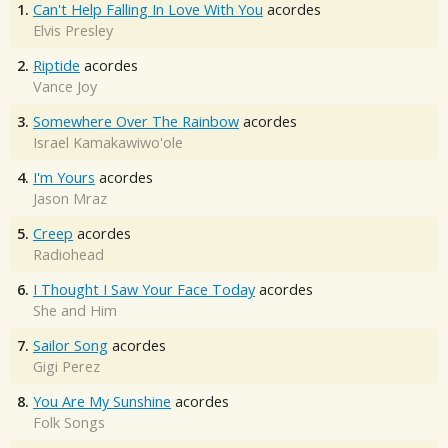
1.
Can't Help Falling In Love With You
acordes
Elvis Presley
2.
Riptide
acordes
Vance Joy
3.
Somewhere Over The Rainbow
acordes
Israel Kamakawiwo'ole
4.
I'm Yours
acordes
Jason Mraz
5.
Creep
acordes
Radiohead
6.
I Thought I Saw Your Face Today
acordes
She and Him
7.
Sailor Song
acordes
Gigi Perez
8.
You Are My Sunshine
acordes
Folk Songs