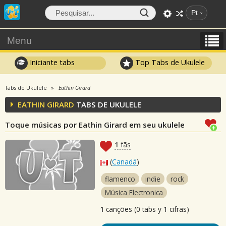
Pt
Menu
Iniciante tabs
Top Tabs de Ukulele
Tabs de Ukulele
Eathin Girard
EATHIN GIRARD
TABS DE UKULELE
Toque músicas por Eathin Girard em seu ukulele
1
fãs
(
Canadá
)
flamenco
indie
rock
Música Electronica
1
canções (0 tabs y 1 cifras)