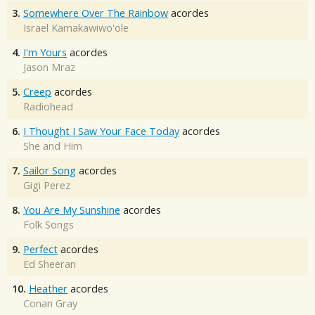
3.
Somewhere Over The Rainbow
acordes
Israel Kamakawiwo'ole
4.
I'm Yours
acordes
Jason Mraz
5.
Creep
acordes
Radiohead
6.
I Thought I Saw Your Face Today
acordes
She and Him
7.
Sailor Song
acordes
Gigi Perez
8.
You Are My Sunshine
acordes
Folk Songs
9.
Perfect
acordes
Ed Sheeran
10.
Heather
acordes
Conan Gray