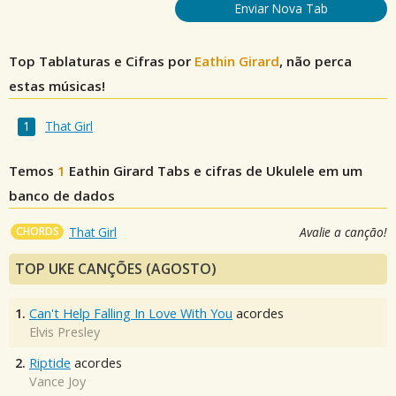
Enviar Nova Tab
Top Tablaturas e Cifras por
Eathin Girard
, não perca
estas músicas!
That Girl
Temos
1
Eathin Girard
Tabs e cifras de Ukulele em um
banco de dados
CHORDS
That Girl
Avalie a canção!
TOP UKE CANÇÕES (AGOSTO)
1.
Can't Help Falling In Love With You
acordes
Elvis Presley
2.
Riptide
acordes
Vance Joy