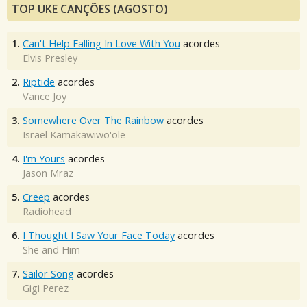
TOP UKE CANÇÕES (AGOSTO)
1.
Can't Help Falling In Love With You
acordes
Elvis Presley
2.
Riptide
acordes
Vance Joy
3.
Somewhere Over The Rainbow
acordes
Israel Kamakawiwo'ole
4.
I'm Yours
acordes
Jason Mraz
5.
Creep
acordes
Radiohead
6.
I Thought I Saw Your Face Today
acordes
She and Him
7.
Sailor Song
acordes
Gigi Perez