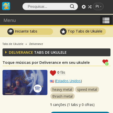
Pt
Menu
Iniciante tabs
Top Tabs de Ukulele
Tabs de Ukulele
Deliverance
DELIVERANCE
TABS DE UKULELE
Toque músicas por Deliverance em seu ukulele
0
fãs
(
Estados Unidos
)
heavy metal
speed metal
thrash metal
1
canções (1 tabs y 0 cifras)