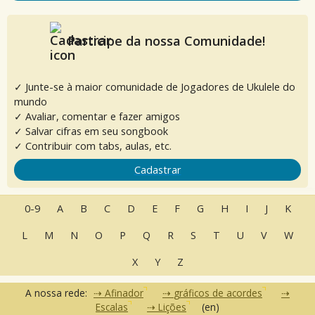
Participe da nossa Comunidade!
✓ Junte-se à maior comunidade de Jogadores de Ukulele do
mundo
✓ Avaliar, comentar e fazer amigos
✓ Salvar cifras em seu songbook
✓ Contribuir com tabs, aulas, etc.
Cadastrar
0-9
A
B
C
D
E
F
G
H
I
J
K
L
M
N
O
P
Q
R
S
T
U
V
W
X
Y
Z
A nossa rede:
Afinador
gráficos de acordes
Escalas
Lições
(en)