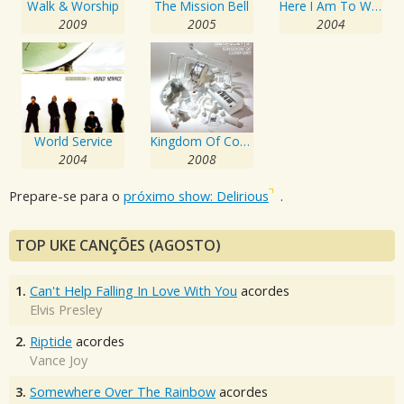
Walk & Worship
The Mission Bell
Here I Am To Worship - Vol. 1
2009
2005
2004
World Service
Kingdom Of Comfort
2004
2008
Prepare-se para o
próximo show: Delirious
.
TOP UKE CANÇÕES (AGOSTO)
1.
Can't Help Falling In Love With You
acordes
Elvis Presley
2.
Riptide
acordes
Vance Joy
3.
Somewhere Over The Rainbow
acordes