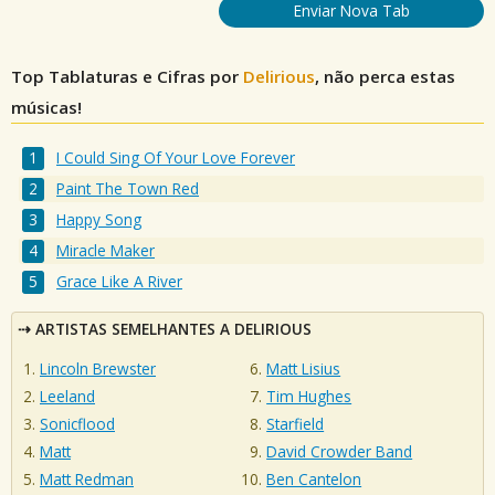
Enviar Nova Tab
Top Tablaturas e Cifras por
Delirious
, não perca estas
músicas!
I Could Sing Of Your Love Forever
Paint The Town Red
Happy Song
Miracle Maker
Grace Like A River
ARTISTAS SEMELHANTES A DELIRIOUS
Lincoln Brewster
Matt Lisius
Leeland
Tim Hughes
Sonicflood
Starfield
Matt
David Crowder Band
Matt Redman
Ben Cantelon