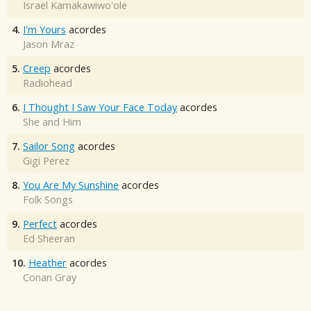
Israel Kamakawiwo'ole
4.
I'm Yours
acordes
Jason Mraz
5.
Creep
acordes
Radiohead
6.
I Thought I Saw Your Face Today
acordes
She and Him
7.
Sailor Song
acordes
Gigi Perez
8.
You Are My Sunshine
acordes
Folk Songs
9.
Perfect
acordes
Ed Sheeran
10.
Heather
acordes
Conan Gray