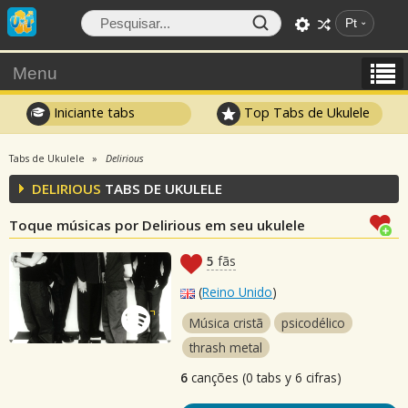
Pt
Menu
Iniciante tabs
Top Tabs de Ukulele
Tabs de Ukulele
Delirious
DELIRIOUS
TABS DE UKULELE
Toque músicas por Delirious em seu ukulele
5
fãs
(
Reino Unido
)
Música cristã
psicodélico
thrash metal
6
canções (0 tabs y 6 cifras)