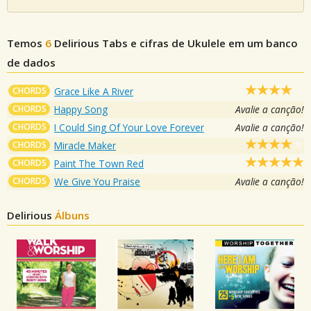
Temos
6
Delirious
Tabs e cifras de Ukulele em um banco
de dados
CHORDS
Grace Like A River
CHORDS
Happy Song
Avalie a canção!
CHORDS
I Could Sing Of Your Love Forever
Avalie a canção!
CHORDS
Miracle Maker
CHORDS
Paint The Town Red
CHORDS
We Give You Praise
Avalie a canção!
Delirious
Álbuns