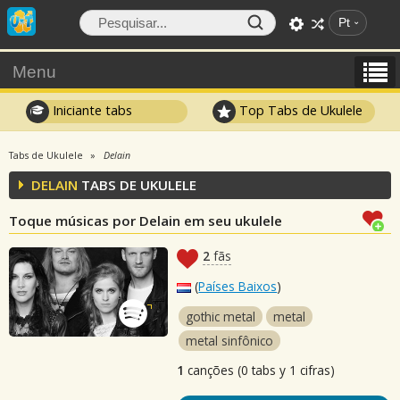
Pt
Menu
Iniciante tabs
Top Tabs de Ukulele
Tabs de Ukulele
Delain
DELAIN
TABS DE UKULELE
Toque músicas por Delain em seu ukulele
2
fãs
(
Países Baixos
)
gothic metal
metal
metal sinfônico
1
canções (0 tabs y 1 cifras)