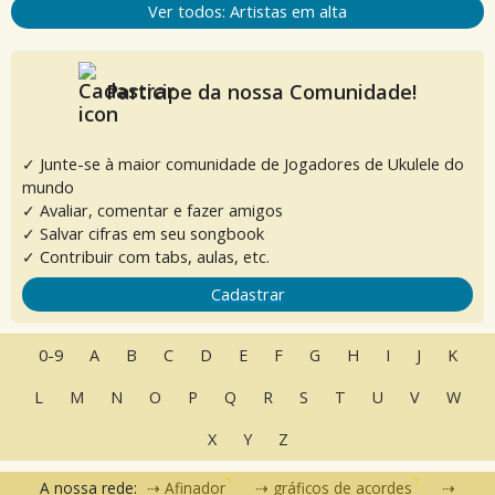
Ver todos: Artistas em alta
Participe da nossa Comunidade!
✓ Junte-se à maior comunidade de Jogadores de Ukulele do
mundo
✓ Avaliar, comentar e fazer amigos
✓ Salvar cifras em seu songbook
✓ Contribuir com tabs, aulas, etc.
Cadastrar
0-9
A
B
C
D
E
F
G
H
I
J
K
L
M
N
O
P
Q
R
S
T
U
V
W
X
Y
Z
A nossa rede:
Afinador
gráficos de acordes