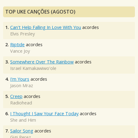
TOP UKE CANÇÕES (AGOSTO)
1.
Can't Help Falling In Love With You
acordes
Elvis Presley
2.
Riptide
acordes
Vance Joy
3.
Somewhere Over The Rainbow
acordes
Israel Kamakawiwo'ole
4.
I'm Yours
acordes
Jason Mraz
5.
Creep
acordes
Radiohead
6.
I Thought I Saw Your Face Today
acordes
She and Him
7.
Sailor Song
acordes
Gigi Perez