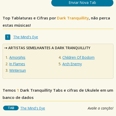
Enviar Nova Tab
Top Tablaturas e Cifras por
Dark Tranquillity
, não perca
estas músicas!
The Mind's Eye
ARTISTAS SEMELHANTES A DARK TRANQUILLITY
Amorphis
Children Of Bodom
In Flames
Arch Enemy
Wintersun
Temos
1
Dark Tranquillity
Tabs e cifras de Ukulele em um
banco de dados
TAB
The Mind's Eye
Avalie a canção!