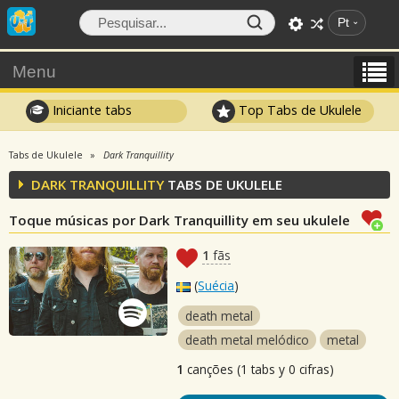
Pt
Menu
Iniciante tabs
Top Tabs de Ukulele
Tabs de Ukulele
Dark Tranquillity
DARK TRANQUILLITY
TABS DE UKULELE
Toque músicas por Dark Tranquillity em seu ukulele
1
fãs
(
Suécia
)
death metal
death metal melódico
metal
1
canções (1 tabs y 0 cifras)