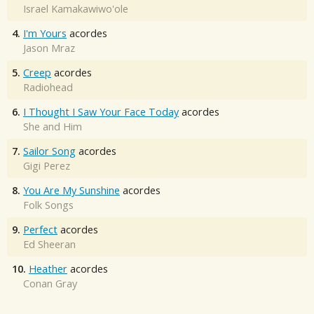
Israel Kamakawiwo'ole
4.
I'm Yours
acordes
Jason Mraz
5.
Creep
acordes
Radiohead
6.
I Thought I Saw Your Face Today
acordes
She and Him
7.
Sailor Song
acordes
Gigi Perez
8.
You Are My Sunshine
acordes
Folk Songs
9.
Perfect
acordes
Ed Sheeran
10.
Heather
acordes
Conan Gray