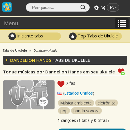
Pt
Menu
Iniciante tabs
Top Tabs de Ukulele
Tabs de Ukulele
Dandelion Hands
DANDELION HANDS
TABS DE UKULELE
Toque músicas por Dandelion Hands em seu ukulele
7
fãs
(
Estados Unidos
)
Música ambiente
eletrônica
pop
banda sonora
1
canções (1 tabs y 0 cifras)