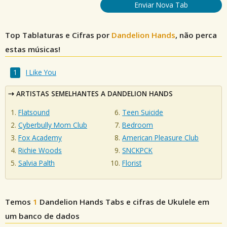
Enviar Nova Tab
Top Tablaturas e Cifras por
Dandelion Hands
, não perca
estas músicas!
I Like You
ARTISTAS SEMELHANTES A DANDELION HANDS
Flatsound
Teen Suicide
Cyberbully Mom Club
Bedroom
Fox Academy
American Pleasure Club
Richie Woods
SNCKPCK
Salvia Palth
Florist
Temos
1
Dandelion Hands
Tabs e cifras de Ukulele em
um banco de dados