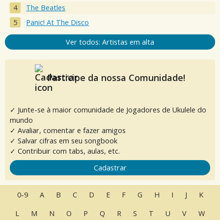
The Beatles
Panic! At The Disco
Ver todos: Artistas em alta
Participe da nossa Comunidade!
✓ Junte-se à maior comunidade de Jogadores de Ukulele do
mundo
✓ Avaliar, comentar e fazer amigos
✓ Salvar cifras em seu songbook
✓ Contribuir com tabs, aulas, etc.
Cadastrar
0-9
A
B
C
D
E
F
G
H
I
J
K
L
M
N
O
P
Q
R
S
T
U
V
W