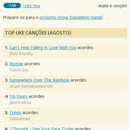
TAB
I Like You
Avalie a canção!
Prepare-se para o
próximo show: Dandelion Hands
.
TOP UKE CANÇÕES (AGOSTO)
1.
Can't Help Falling In Love With You
acordes
Elvis Presley
2.
Riptide
acordes
Vance Joy
3.
Somewhere Over The Rainbow
acordes
Israel Kamakawiwo'ole
4.
I'm Yours
acordes
Jason Mraz
5.
Creep
acordes
Radiohead
6.
I Thought I Saw Your Face Today
acordes