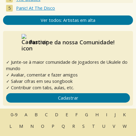
Panic! At The Disco
Ver todos: Artistas em alta
Participe da nossa Comunidade!
✓ Junte-se à maior comunidade de Jogadores de Ukulele do
mundo
✓ Avaliar, comentar e fazer amigos
✓ Salvar cifras em seu songbook
✓ Contribuir com tabs, aulas, etc.
Cadastrar
0-9
A
B
C
D
E
F
G
H
I
J
K
L
M
N
O
P
Q
R
S
T
U
V
W