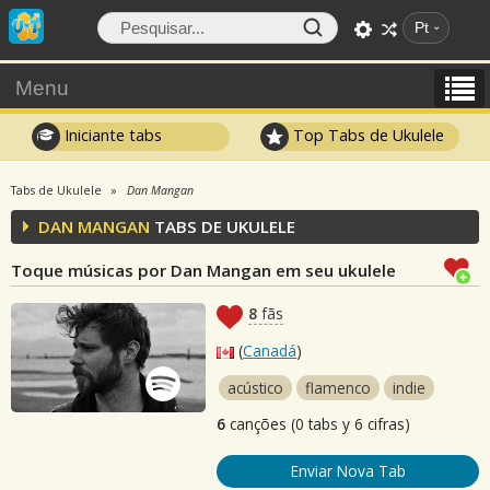
Pt
Menu
Iniciante tabs
Top Tabs de Ukulele
Tabs de Ukulele
Dan Mangan
DAN MANGAN
TABS DE UKULELE
Toque músicas por Dan Mangan em seu ukulele
8
fãs
(
Canadá
)
acústico
flamenco
indie
6
canções (0 tabs y 6 cifras)
Enviar Nova Tab