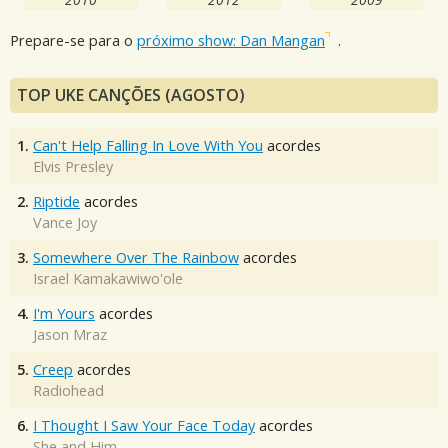
Prepare-se para o
próximo show: Dan Mangan
.
TOP UKE CANÇÕES (AGOSTO)
1.
Can't Help Falling In Love With You
acordes
Elvis Presley
2.
Riptide
acordes
Vance Joy
3.
Somewhere Over The Rainbow
acordes
Israel Kamakawiwo'ole
4.
I'm Yours
acordes
Jason Mraz
5.
Creep
acordes
Radiohead
6.
I Thought I Saw Your Face Today
acordes
She and Him