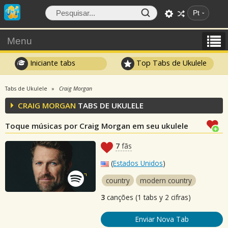
Pt
Menu
Iniciante tabs
Top Tabs de Ukulele
Tabs de Ukulele
Craig Morgan
CRAIG MORGAN
TABS DE UKULELE
Toque músicas por Craig Morgan em seu ukulele
7
fãs
(
Estados Unidos
)
country
modern country
3
canções (1 tabs y 2 cifras)
Enviar Nova Tab