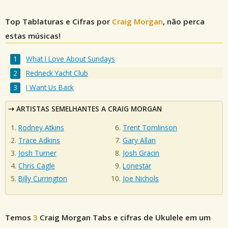
Top Tablaturas e Cifras por
Craig Morgan
, não perca
estas músicas!
What I Love About Sundays
Redneck Yacht Club
I Want Us Back
ARTISTAS SEMELHANTES A CRAIG MORGAN
Rodney Atkins
Trent Tomlinson
Trace Adkins
Gary Allan
Josh Turner
Josh Gracin
Chris Cagle
Lonestar
Billy Currington
Joe Nichols
Temos
3
Craig Morgan
Tabs e cifras de Ukulele em um