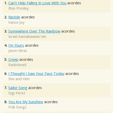
1.
Can't Help Falling In Love With You
acordes
Elvis Presley
2.
Riptide
acordes
Vance Joy
3.
Somewhere Over The Rainbow
acordes
Israel Kamakawiwo'ole
4.
I'm Yours
acordes
Jason Mraz
5.
Creep
acordes
Radiohead
6.
I Thought I Saw Your Face Today
acordes
She and Him
7.
Sailor Song
acordes
Gigi Perez
8.
You Are My Sunshine
acordes
Folk Songs