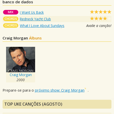
banco de dados
MIX
I Want Us Back
CHORDS
Redneck Yacht Club
CHORDS
What I Love About Sundays
Avalie a canção!
Craig Morgan
Álbuns
Craig Morgan
2000
Prepare-se para o
próximo show: Craig Morgan
.
TOP UKE CANÇÕES (AGOSTO)