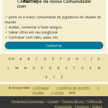
Participe da nossa Comunidade!
✓ Junte-se à maior comunidade de Jogadores de Ukulele do
mundo
✓ Avaliar, comentar e fazer amigos
✓ Salvar cifras em seu songbook
✓ Contribuir com tabs, aulas, etc.
Cadastrar
0-9
A
B
C
D
E
F
G
H
I
J
K
L
M
N
O
P
Q
R
S
T
U
V
W
X
Y
Z
A nossa rede:
Afinador
gráficos de acordes
Escalas
Lições
(en)
•
•
•
Perguntas Frequentes
Contato
Termos de Uso
Política de
•
•
Privacidade
Parceiros
Clubes