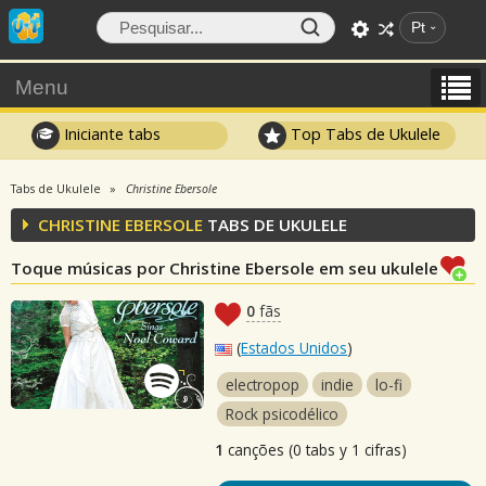
Pt
Menu
Iniciante tabs
Top Tabs de Ukulele
Tabs de Ukulele
Christine Ebersole
CHRISTINE EBERSOLE
TABS DE UKULELE
Toque músicas por Christine Ebersole em seu ukulele
0
fãs
(
Estados Unidos
)
electropop
indie
lo-fi
Rock psicodélico
1
canções (0 tabs y 1 cifras)