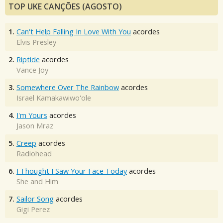
TOP UKE CANÇÕES (AGOSTO)
1.
Can't Help Falling In Love With You
acordes
Elvis Presley
2.
Riptide
acordes
Vance Joy
3.
Somewhere Over The Rainbow
acordes
Israel Kamakawiwo'ole
4.
I'm Yours
acordes
Jason Mraz
5.
Creep
acordes
Radiohead
6.
I Thought I Saw Your Face Today
acordes
She and Him
7.
Sailor Song
acordes
Gigi Perez