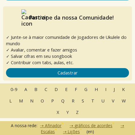
Participe da nossa Comunidade!
✓ Junte-se à maior comunidade de Jogadores de Ukulele do
mundo
✓ Avaliar, comentar e fazer amigos
✓ Salvar cifras em seu songbook
✓ Contribuir com tabs, aulas, etc.
Cadastrar
0-9
A
B
C
D
E
F
G
H
I
J
K
L
M
N
O
P
Q
R
S
T
U
V
W
X
Y
Z
A nossa rede:
Afinador
gráficos de acordes
Escalas
Lições
(en)