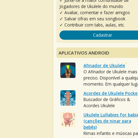
✓ Junte-se à maior comunidade de
Jogadores de Ukulele do mundo
✓ Avaliar, comentar e fazer amigos
✓ Salvar cifras em seu songbook
✓ Contribuir com tabs, aulas, etc.
Cadastrar
APLICATIVOS ANDROID
Afinador de Ukulele
O Afinador de Ukulele mais
preciso. Disponível a qualq
momento. Em qualquer luga
Acordes de Ukulele Pocke
Buscador de Gráficos &
Acordes Ukulele
Ukulele Lullabies for babi
(canções de ninar para
bebês)
Rimas infantis e músicas pa