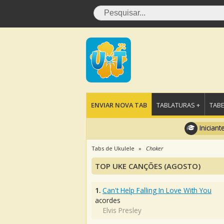
ENVIAR NOVA TAB
TABLATURAS +
TABE
Iniciant
Tabs de Ukulele
Choker
TOP UKE CANÇÕES (AGOSTO)
1.
Can't Help Falling In Love With You
acordes
Elvis Presley