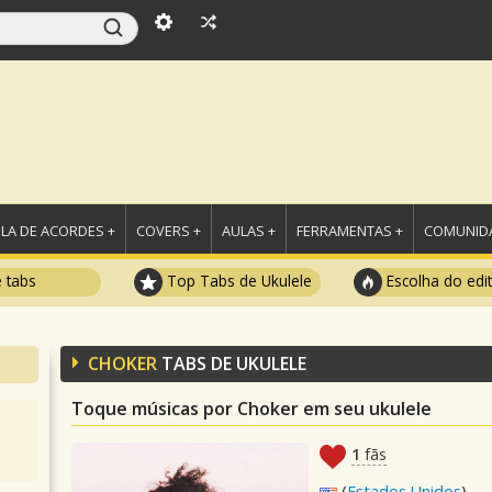
LA DE ACORDES +
COVERS +
AULAS +
FERRAMENTAS +
COMUNIDA
e tabs
Top Tabs de Ukulele
Escolha do edi
CHOKER
TABS DE UKULELE
Toque músicas por Choker em seu ukulele
1
fãs
(
Estados Unidos
)