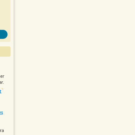
uer
r.
t
es
ra