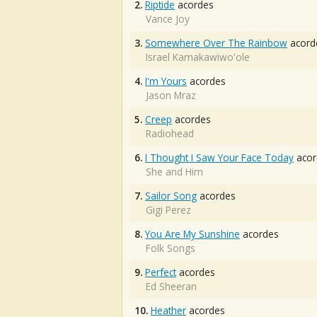
2.
Riptide
acordes
Vance Joy
3.
Somewhere Over The Rainbow
acord
Israel Kamakawiwo'ole
4.
I'm Yours
acordes
Jason Mraz
5.
Creep
acordes
Radiohead
6.
I Thought I Saw Your Face Today
acor
She and Him
7.
Sailor Song
acordes
Gigi Perez
8.
You Are My Sunshine
acordes
Folk Songs
9.
Perfect
acordes
Ed Sheeran
10.
Heather
acordes