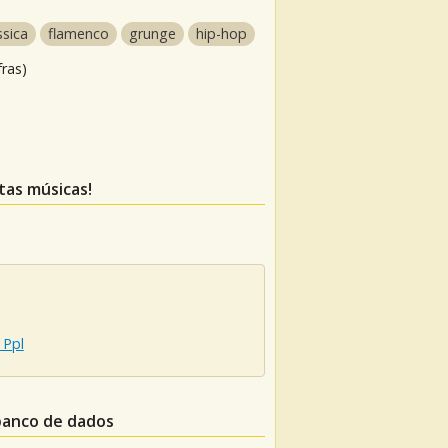
ssica
flamenco
grunge
hip-hop
fras)
tas músicas!
 Ppl
banco de dados