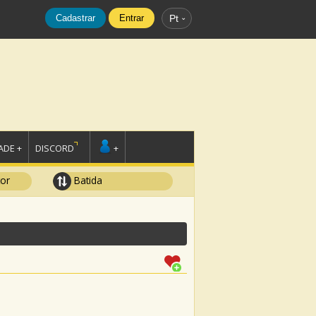
Cadastrar
Entrar
Pt
DE +
DISCORD
+
tor
Batida