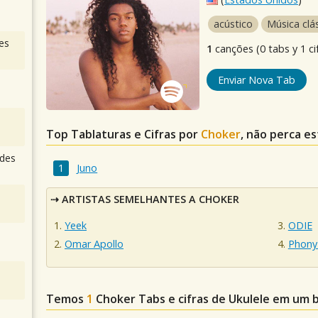
acústico
Música clá
es
1
canções (0 tabs y 1 ci
Enviar Nova Tab
Top Tablaturas e Cifras por
Choker
, não perca es
des
Juno
ARTISTAS SEMELHANTES A CHOKER
Yeek
ODIE
Omar Apollo
Phony
Temos
1
Choker
Tabs e cifras de Ukulele em um 