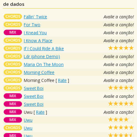
de dados
CHORDS
Fallin' Twice
Avalie a canção!
CHORDS
For Two
Avalie a canção!
MIX
I Knead You
Avalie a canção!
CHORDS
I Know A Place
Avalie a canção!
CHORDS
If I Could Ride A Bike
CHORDS
Ldr (phone Demo)
Avalie a canção!
CHORDS
Maria On The Moon
Avalie a canção!
CHORDS
Morning Coffee
Avalie a canção!
CHORDS
Morning Coffee
[
Rate
]
Avalie a canção!
CHORDS
Sweet Boi
MIX
Sweet Boi
Avalie a canção!
MIX
Sweet Boi
MIX
Uwu
[
Rate
]
Avalie a canção!
MIX
Uwu
CHORDS
Uwu
MIX
Uwu