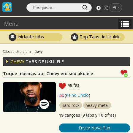
Pt
Menu
Iniciante tabs
Top Tabs de Ukulele
Tabs de Ukulele
Chevy
CHEVY
TABS DE UKULELE
Toque músicas por Chevy em seu ukulele
48
fãs
(
Reino Unido
)
hard rock
heavy metal
19
canções (9 tabs y 10 cifras)
Enviar Nova Tab