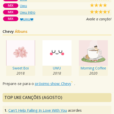
MIX
Uwu
MIX
Uwu Intro
MIX
❤️uwu❤️
Avalie a canção!
Chevy
Álbuns
Sweet Boi
UWU
Morning Coffee
2018
2018
2020
Prepare-se para o
próximo show: Chevy
.
TOP UKE CANÇÕES (AGOSTO)
1.
Can't Help Falling In Love With You
acordes