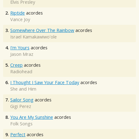
Elvis Presley
2.
Riptide
acordes
Vance Joy
3.
Somewhere Over The Rainbow
acordes
Israel Kamakawiwo'ole
4.
I'm Yours
acordes
Jason Mraz
5.
Creep
acordes
Radiohead
6.
I Thought I Saw Your Face Today
acordes
She and Him
7.
Sailor Song
acordes
Gigi Perez
8.
You Are My Sunshine
acordes
Folk Songs
9.
Perfect
acordes