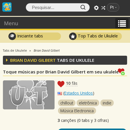
Pt
Menu
Iniciante tabs
Top Tabs de Ukulele
Tabs de Ukulele
Brian David Gilbert
BRIAN DAVID GILBERT
TABS DE UKULELE
Toque músicas por Brian David Gilbert em seu ukulele
10
fãs
(
Estados Unidos
)
chillout
eletrônica
indie
Música Electronica
3
canções (0 tabs y 3 cifras)