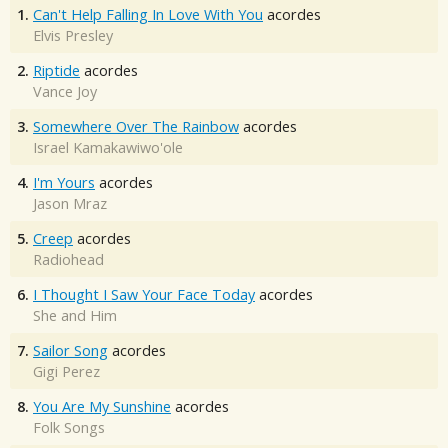
1.
Can't Help Falling In Love With You
acordes
Elvis Presley
2.
Riptide
acordes
Vance Joy
3.
Somewhere Over The Rainbow
acordes
Israel Kamakawiwo'ole
4.
I'm Yours
acordes
Jason Mraz
5.
Creep
acordes
Radiohead
6.
I Thought I Saw Your Face Today
acordes
She and Him
7.
Sailor Song
acordes
Gigi Perez
8.
You Are My Sunshine
acordes
Folk Songs