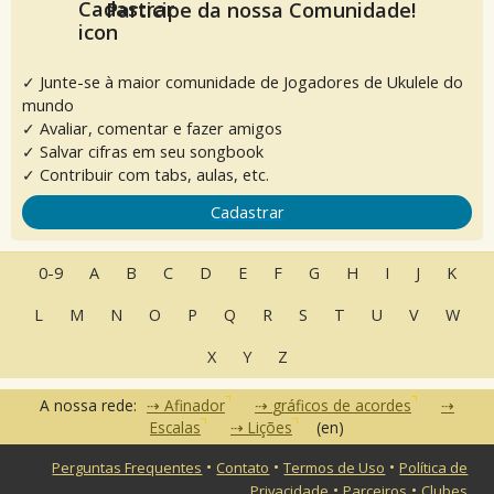
Participe da nossa Comunidade!
✓ Junte-se à maior comunidade de Jogadores de Ukulele do
mundo
✓ Avaliar, comentar e fazer amigos
✓ Salvar cifras em seu songbook
✓ Contribuir com tabs, aulas, etc.
Cadastrar
0-9
A
B
C
D
E
F
G
H
I
J
K
L
M
N
O
P
Q
R
S
T
U
V
W
X
Y
Z
A nossa rede:
Afinador
gráficos de acordes
Escalas
Lições
(en)
•
•
•
Perguntas Frequentes
Contato
Termos de Uso
Política de
•
•
Privacidade
Parceiros
Clubes