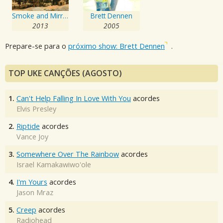
Smoke and Mirrors
Brett Dennen
2013
2005
Prepare-se para o
próximo show: Brett Dennen
.
TOP UKE CANÇÕES (AGOSTO)
1.
Can't Help Falling In Love With You
acordes
Elvis Presley
2.
Riptide
acordes
Vance Joy
3.
Somewhere Over The Rainbow
acordes
Israel Kamakawiwo'ole
4.
I'm Yours
acordes
Jason Mraz
5.
Creep
acordes
Radiohead