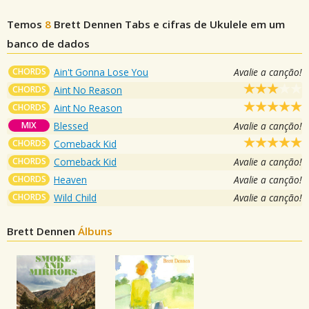
Temos
8
Brett Dennen
Tabs e cifras de Ukulele em um
banco de dados
CHORDS
Ain't Gonna Lose You
Avalie a canção!
CHORDS
Aint No Reason
CHORDS
Aint No Reason
MIX
Blessed
Avalie a canção!
CHORDS
Comeback Kid
CHORDS
Comeback Kid
Avalie a canção!
CHORDS
Heaven
Avalie a canção!
CHORDS
Wild Child
Avalie a canção!
Brett Dennen
Álbuns