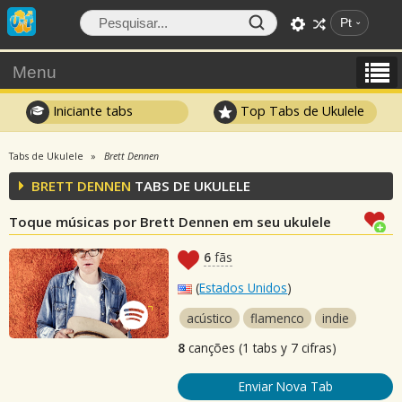
Pt
Menu
Iniciante tabs
Top Tabs de Ukulele
Tabs de Ukulele
Brett Dennen
BRETT DENNEN
TABS DE UKULELE
Toque músicas por Brett Dennen em seu ukulele
6
fãs
(
Estados Unidos
)
acústico
flamenco
indie
8
canções (1 tabs y 7 cifras)
Enviar Nova Tab