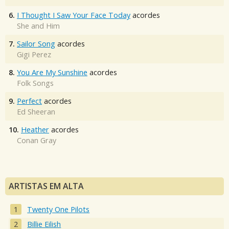
6.
I Thought I Saw Your Face Today
acordes
She and Him
7.
Sailor Song
acordes
Gigi Perez
8.
You Are My Sunshine
acordes
Folk Songs
9.
Perfect
acordes
Ed Sheeran
10.
Heather
acordes
Conan Gray
ARTISTAS EM ALTA
Twenty One Pilots
Billie Eilish