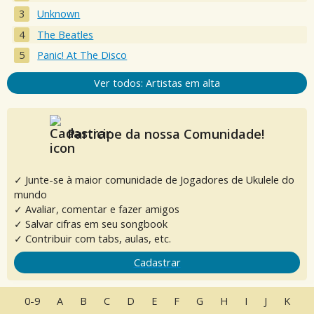
Unknown
The Beatles
Panic! At The Disco
Ver todos: Artistas em alta
Participe da nossa Comunidade!
✓ Junte-se à maior comunidade de Jogadores de Ukulele do
mundo
✓ Avaliar, comentar e fazer amigos
✓ Salvar cifras em seu songbook
✓ Contribuir com tabs, aulas, etc.
Cadastrar
0-9
A
B
C
D
E
F
G
H
I
J
K