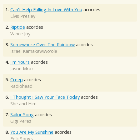
1.
Can't Help Falling In Love With You
acordes
Elvis Presley
2.
Riptide
acordes
Vance Joy
3.
Somewhere Over The Rainbow
acordes
Israel Kamakawiwo'ole
4.
I'm Yours
acordes
Jason Mraz
5.
Creep
acordes
Radiohead
6.
I Thought I Saw Your Face Today
acordes
She and Him
7.
Sailor Song
acordes
Gigi Perez
8.
You Are My Sunshine
acordes
Folk Songs