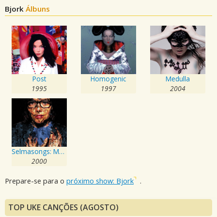
Bjork
Álbuns
Post
Homogenic
Medulla
1995
1997
2004
Selmasongs: Music From The Motion Picture "Dancer In The Dark"`
2000
Prepare-se para o
próximo show: Bjork
.
TOP UKE CANÇÕES (AGOSTO)