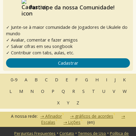
Participe da nossa Comunidade!
✓ Junte-se à maior comunidade de Jogadores de Ukulele do
mundo
✓ Avaliar, comentar e fazer amigos
✓ Salvar cifras em seu songbook
✓ Contribuir com tabs, aulas, etc.
Cadastrar
0-9
A
B
C
D
E
F
G
H
I
J
K
L
M
N
O
P
Q
R
S
T
U
V
W
X
Y
Z
A nossa rede:
Afinador
gráficos de acordes
Escalas
Lições
(en)
•
•
•
Perguntas Frequentes
Contato
Termos de Uso
Política de