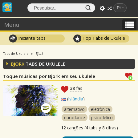
Pt
Menu
Iniciante tabs
Top Tabs de Ukulele
Tabs de Ukulele
Bjork
BJORK
TABS DE UKULELE
Toque músicas por Bjork em seu ukulele
38
fãs
(
Islândia
)
alternativo
eletrônica
eurodance
psicodélico
12
canções (4 tabs y 8 cifras)