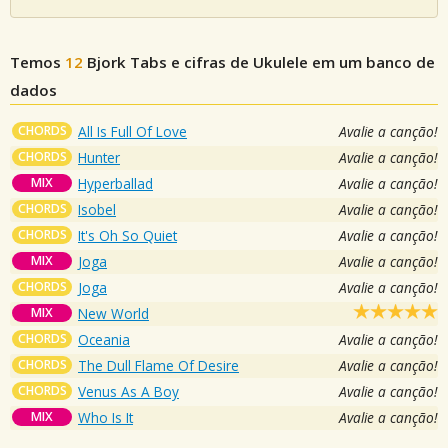
Temos
12
Bjork
Tabs e cifras de Ukulele em um banco de
dados
CHORDS
All Is Full Of Love
Avalie a canção!
CHORDS
Hunter
Avalie a canção!
MIX
Hyperballad
Avalie a canção!
CHORDS
Isobel
Avalie a canção!
CHORDS
It's Oh So Quiet
Avalie a canção!
MIX
Joga
Avalie a canção!
CHORDS
Joga
Avalie a canção!
MIX
New World
CHORDS
Oceania
Avalie a canção!
CHORDS
The Dull Flame Of Desire
Avalie a canção!
CHORDS
Venus As A Boy
Avalie a canção!
MIX
Who Is It
Avalie a canção!