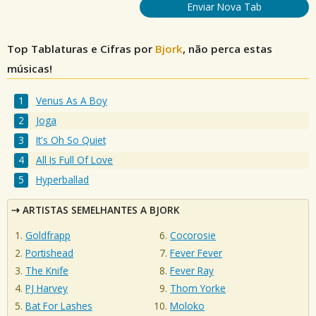
Enviar Nova Tab
Top Tablaturas e Cifras por
Bjork
, não perca estas
músicas!
Venus As A Boy
Joga
It's Oh So Quiet
All Is Full Of Love
Hyperballad
ARTISTAS SEMELHANTES A BJORK
Goldfrapp
Cocorosie
Portishead
Fever Fever
The Knife
Fever Ray
PJ Harvey
Thom Yorke
Bat For Lashes
Moloko