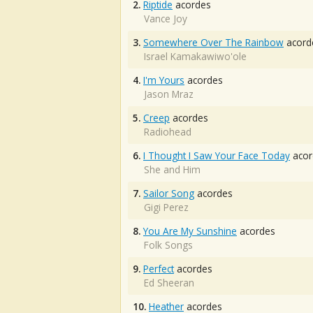
2.
Riptide
acordes
Vance Joy
3.
Somewhere Over The Rainbow
acord
Israel Kamakawiwo'ole
4.
I'm Yours
acordes
Jason Mraz
5.
Creep
acordes
Radiohead
6.
I Thought I Saw Your Face Today
acor
She and Him
7.
Sailor Song
acordes
Gigi Perez
8.
You Are My Sunshine
acordes
Folk Songs
9.
Perfect
acordes
Ed Sheeran
10.
Heather
acordes