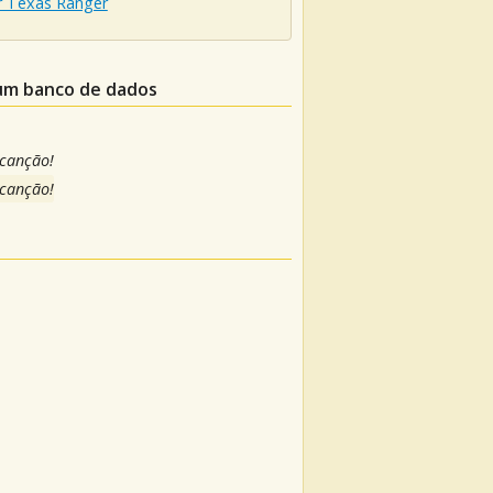
r Texas Ranger
 um banco de dados
 canção!
 canção!