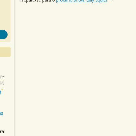
uer
r.
t
es
ra