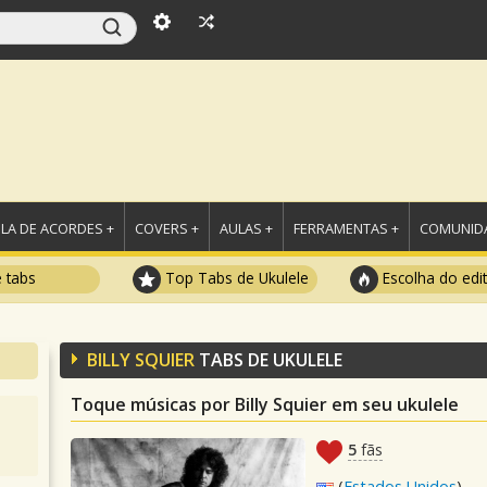
LA DE ACORDES +
COVERS +
AULAS +
FERRAMENTAS +
COMUNIDA
e tabs
Top Tabs de Ukulele
Escolha do edi
BILLY SQUIER
TABS DE UKULELE
Toque músicas por Billy Squier em seu ukulele
5
fãs
(
Estados Unidos
)