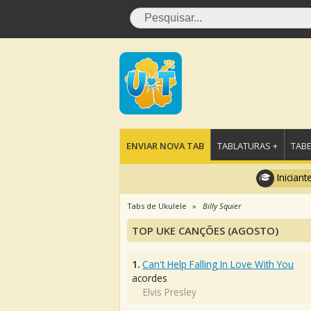
ENVIAR NOVA TAB
TABLATURAS +
TABE
Iniciant
Tabs de Ukulele
Billy Squier
TOP UKE CANÇÕES (AGOSTO)
1.
Can't Help Falling In Love With You
acordes
Elvis Presley