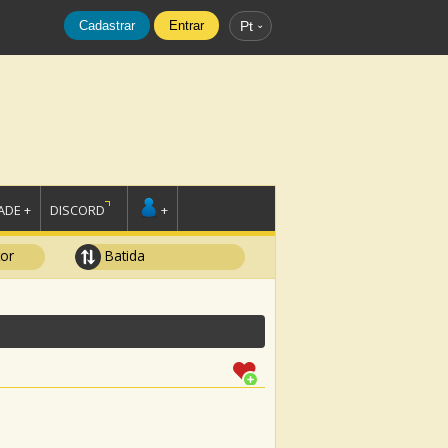
Cadastrar
Entrar
Pt
DE +
DISCORD
+
tor
Batida