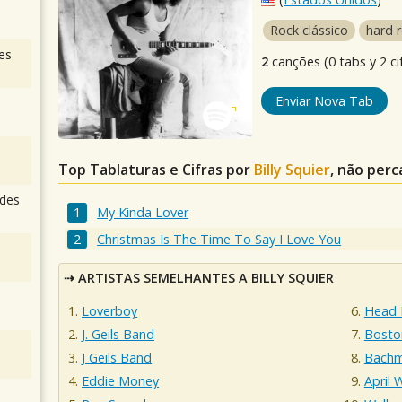
Rock clássico
hard 
es
2
canções (0 tabs y 2 ci
Enviar Nova Tab
Top Tablaturas e Cifras por
Billy Squier
, não perc
des
My Kinda Lover
Christmas Is The Time To Say I Love You
ARTISTAS SEMELHANTES A BILLY SQUIER
Loverboy
Head 
J. Geils Band
Bosto
J Geils Band
Bachm
Eddie Money
April 