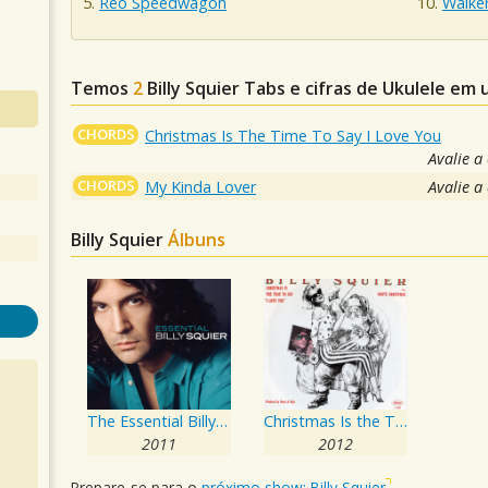
Reo Speedwagon
Walke
Temos
2
Billy Squier
Tabs e cifras de Ukulele em
CHORDS
Christmas Is The Time To Say I Love You
Avalie a
CHORDS
My Kinda Lover
Avalie a
Billy Squier
Álbuns
The Essential Billy Squier
Christmas Is the Time to Say "I Love You"
2011
2012
Prepare-se para o
próximo show: Billy Squier
.