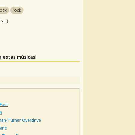
rock
rock
fras)
a estas músicas!
East
n
an-Turner Overdrive
Wine