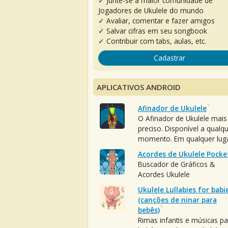
✓ Junte-se à maior comunidade de
Jogadores de Ukulele do mundo
✓ Avaliar, comentar e fazer amigos
✓ Salvar cifras em seu songbook
✓ Contribuir com tabs, aulas, etc.
Cadastrar
APLICATIVOS ANDROID
Afinador de Ukulele
O Afinador de Ukulele mais
preciso. Disponível a qualq
momento. Em qualquer luga
Acordes de Ukulele Pocke
Buscador de Gráficos &
Acordes Ukulele
Ukulele Lullabies for babi
(canções de ninar para
bebês)
Rimas infantis e músicas pa