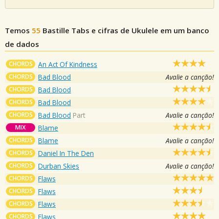
Temos
55
Bastille
Tabs e cifras de Ukulele em um banco
de dados
CHORDS
An Act Of Kindness
CHORDS
Bad Blood
Avalie a canção!
CHORDS
Bad Blood
CHORDS
Bad Blood
CHORDS
Bad Blood
Part
Avalie a canção!
MIX
Blame
CHORDS
Blame
Avalie a canção!
CHORDS
Daniel In The Den
CHORDS
Durban Skies
Avalie a canção!
CHORDS
Flaws
CHORDS
Flaws
CHORDS
Flaws
CHORDS
Flaws