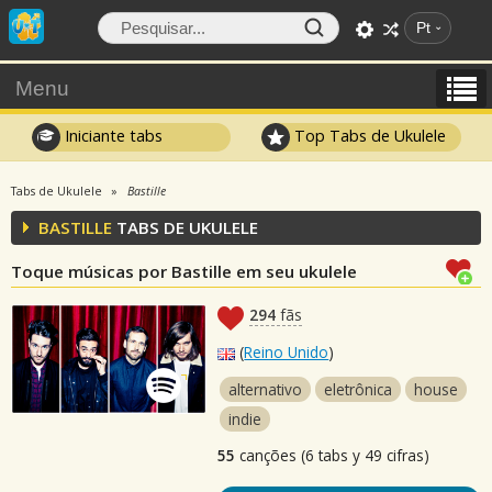
Pt
Menu
Iniciante tabs
Top Tabs de Ukulele
Tabs de Ukulele
Bastille
BASTILLE
TABS DE UKULELE
Toque músicas por Bastille em seu ukulele
294
fãs
(
Reino Unido
)
alternativo
eletrônica
house
indie
55
canções (6 tabs y 49 cifras)