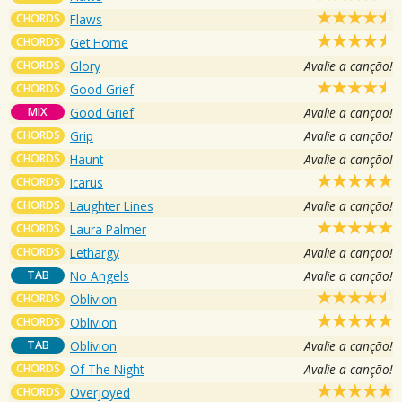
CHORDS
Flaws
CHORDS
Get Home
CHORDS
Glory
Avalie a canção!
CHORDS
Good Grief
MIX
Good Grief
Avalie a canção!
CHORDS
Grip
Avalie a canção!
CHORDS
Haunt
Avalie a canção!
CHORDS
Icarus
CHORDS
Laughter Lines
Avalie a canção!
CHORDS
Laura Palmer
CHORDS
Lethargy
Avalie a canção!
TAB
No Angels
Avalie a canção!
CHORDS
Oblivion
CHORDS
Oblivion
TAB
Oblivion
Avalie a canção!
CHORDS
Of The Night
Avalie a canção!
CHORDS
Overjoyed