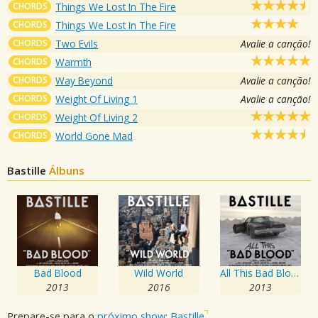
CHORDS
Things We Lost In The Fire
CHORDS
Things We Lost In The Fire
CHORDS
Two Evils
Avalie a canção!
CHORDS
Warmth
CHORDS
Way Beyond
Avalie a canção!
CHORDS
Weight Of Living 1
Avalie a canção!
CHORDS
Weight Of Living 2
CHORDS
World Gone Mad
Bastille
Álbuns
Bad Blood
Wild World
All This Bad Blood
2013
2016
2013
Prepare-se para o
próximo show: Bastille
.