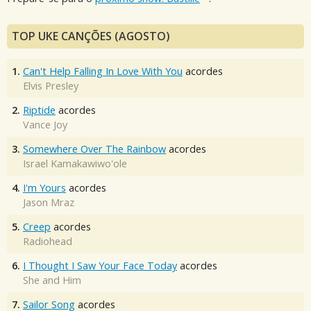
TOP UKE CANÇÕES (AGOSTO)
1.
Can't Help Falling In Love With You
acordes
Elvis Presley
2.
Riptide
acordes
Vance Joy
3.
Somewhere Over The Rainbow
acordes
Israel Kamakawiwo'ole
4.
I'm Yours
acordes
Jason Mraz
5.
Creep
acordes
Radiohead
6.
I Thought I Saw Your Face Today
acordes
She and Him
7.
Sailor Song
acordes