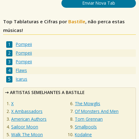
Enviar Nova Tab
Top Tablaturas e Cifras por
Bastille
, não perca estas
músicas!
Pompeii
Pompeii
Pompeii
Flaws
Icarus
ARTISTAS SEMELHANTES A BASTILLE
X
The Mowglis
X Ambassadors
Of Monsters And Men
American Authors
Tom Grennan
Sailoor Moon
Smallpools
Walk The Moon
Kodaline