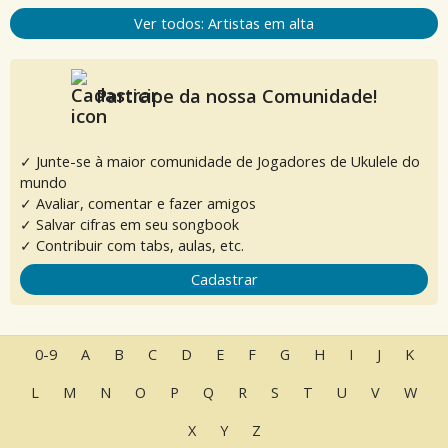
Ver todos: Artistas em alta
Participe da nossa Comunidade!
✓ Junte-se à maior comunidade de Jogadores de Ukulele do
mundo
✓ Avaliar, comentar e fazer amigos
✓ Salvar cifras em seu songbook
✓ Contribuir com tabs, aulas, etc.
Cadastrar
0-9
A
B
C
D
E
F
G
H
I
J
K
L
M
N
O
P
Q
R
S
T
U
V
W
X
Y
Z