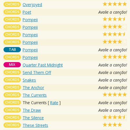
CHORDS
Overjoyed
CHORDS
Poet
Avalie a canção!
CHORDS
Pompeii
CHORDS
Pompeii
CHORDS
Pompeii
CHORDS
Pompeii
TAB
Pompeii
Avalie a canção!
CHORDS
Pompeii
MIX
Quarter Past Midnight
Avalie a canção!
CHORDS
Send Them Off
Avalie a canção!
CHORDS
Snakes
Avalie a canção!
CHORDS
The Anchor
Avalie a canção!
CHORDS
The Currents
CHORDS
The Currents
[
Rate
]
Avalie a canção!
CHORDS
The Draw
Avalie a canção!
CHORDS
The Silence
CHORDS
These Streets