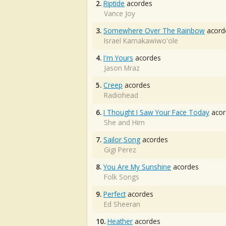
2.
Riptide
acordes
Vance Joy
3.
Somewhere Over The Rainbow
acord
Israel Kamakawiwo'ole
4.
I'm Yours
acordes
Jason Mraz
5.
Creep
acordes
Radiohead
6.
I Thought I Saw Your Face Today
acor
She and Him
7.
Sailor Song
acordes
Gigi Perez
8.
You Are My Sunshine
acordes
Folk Songs
9.
Perfect
acordes
Ed Sheeran
10.
Heather
acordes