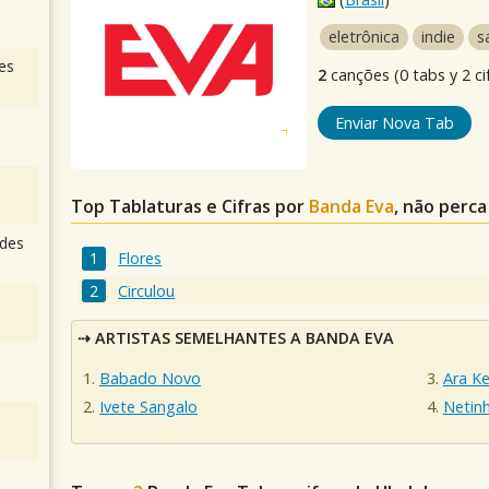
eletrônica
indie
s
es
2
canções (0 tabs y 2 ci
Enviar Nova Tab
Top Tablaturas e Cifras por
Banda Eva
, não perca
des
Flores
Circulou
ARTISTAS SEMELHANTES A BANDA EVA
Babado Novo
Ara K
Ivete Sangalo
Netin