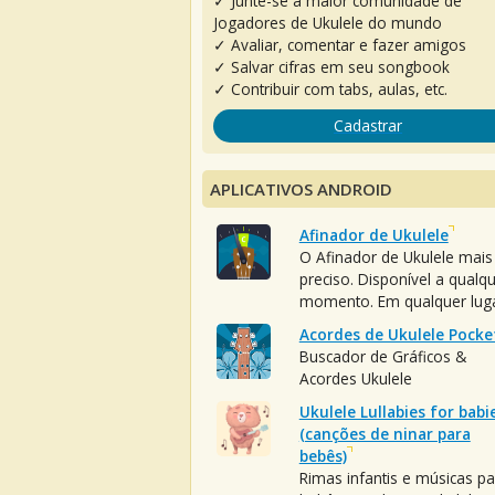
✓ Junte-se à maior comunidade de
Jogadores de Ukulele do mundo
✓ Avaliar, comentar e fazer amigos
✓ Salvar cifras em seu songbook
✓ Contribuir com tabs, aulas, etc.
Cadastrar
APLICATIVOS ANDROID
Afinador de Ukulele
O Afinador de Ukulele mais
preciso. Disponível a qualq
momento. Em qualquer luga
Acordes de Ukulele Pocke
Buscador de Gráficos &
Acordes Ukulele
Ukulele Lullabies for babi
(canções de ninar para
bebês)
Rimas infantis e músicas pa