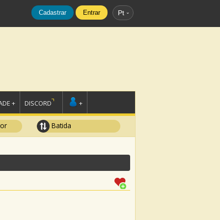
Cadastrar
Entrar
Pt
DE +
DISCORD
+
tor
Batida