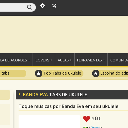
LA DE ACORDES +
COVERS +
AULAS +
FERRAMENTAS +
COMUNIDA
e tabs
Top Tabs de Ukulele
Escolha do edi
BANDA EVA
TABS DE UKULELE
Toque músicas por Banda Eva em seu ukulele
4
fãs
(
Brasil
)