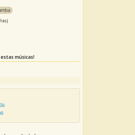
amba
fras)
 estas músicas!
etu
ho