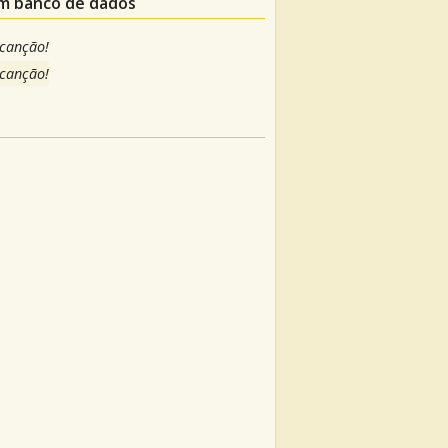
um banco de dados
 canção!
 canção!