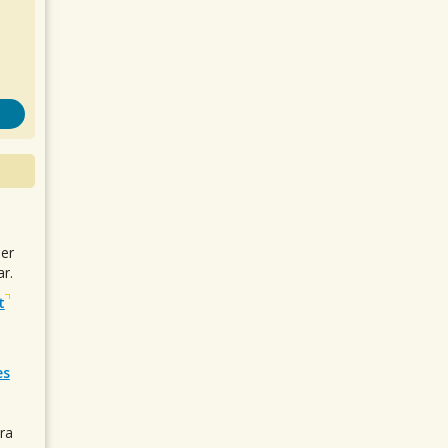
uer
r.
t
es
ra