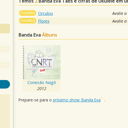
Temos
2
Banda Eva
Tabs e cifras de Ukulele em 
CHORDS
Circulou
Avalie a
CHORDS
Flores
Avalie a
Banda Eva
Álbuns
Conexão Nagô
2012
Prepare-se para o
próximo show: Banda Eva
.