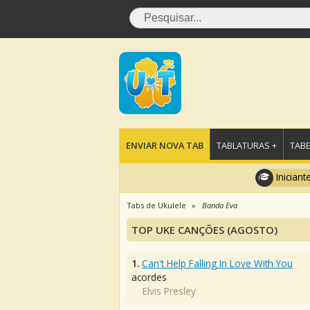
ENVIAR NOVA TAB
TABLATURAS +
TABE
Iniciant
Tabs de Ukulele
Banda Eva
TOP UKE CANÇÕES (AGOSTO)
1.
Can't Help Falling In Love With You
acordes
Elvis Presley