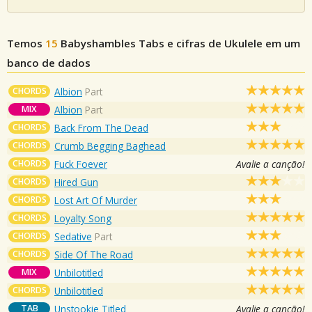
Temos
15
Babyshambles
Tabs e cifras de Ukulele em um
banco de dados
CHORDS
Albion
Part
MIX
Albion
Part
CHORDS
Back From The Dead
CHORDS
Crumb Begging Baghead
CHORDS
Fuck Foever
Avalie a canção!
CHORDS
Hired Gun
CHORDS
Lost Art Of Murder
CHORDS
Loyalty Song
CHORDS
Sedative
Part
CHORDS
Side Of The Road
MIX
Unbilotitled
CHORDS
Unbilotitled
TAB
Unstookie Titled
Avalie a canção!