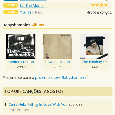
CHORDS
Up The Morning
CHORDS
You Talk
Part
Avalie a canção!
Babyshambles
Álbuns
Shotter's Nation
Down In Albion
The Blinding EP
2007
2005
2006
Prepare-se para o
próximo show: Babyshambles
.
TOP UKE CANÇÕES (AGOSTO)
1.
Can't Help Falling In Love With You
acordes
Elvis Presley