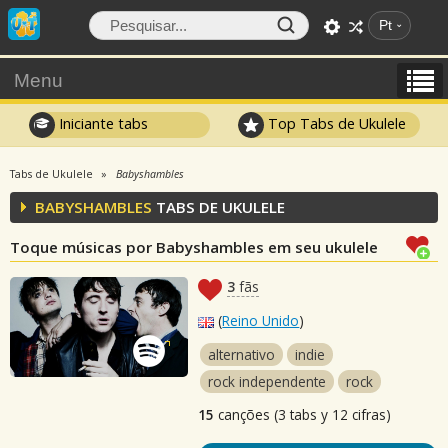
Pt
Menu
Iniciante tabs
Top Tabs de Ukulele
Tabs de Ukulele
Babyshambles
BABYSHAMBLES
TABS DE UKULELE
Toque músicas por Babyshambles em seu ukulele
3
fãs
(
Reino Unido
)
alternativo
indie
rock independente
rock
15
canções (3 tabs y 12 cifras)