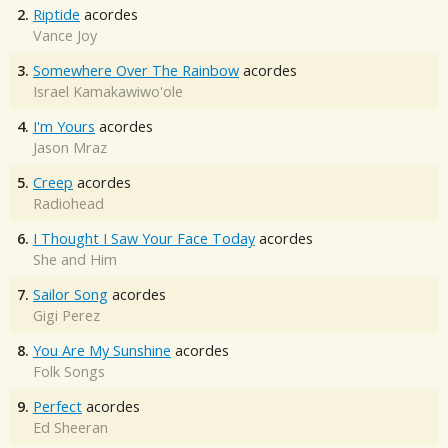
2.
Riptide
acordes
Vance Joy
3.
Somewhere Over The Rainbow
acordes
Israel Kamakawiwo'ole
4.
I'm Yours
acordes
Jason Mraz
5.
Creep
acordes
Radiohead
6.
I Thought I Saw Your Face Today
acordes
She and Him
7.
Sailor Song
acordes
Gigi Perez
8.
You Are My Sunshine
acordes
Folk Songs
9.
Perfect
acordes
Ed Sheeran