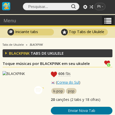
Pt
Menu
Iniciante tabs
Top Tabs de Ukulele
Tabs de Ukulele
BLACKPINK
BLACKPINK
TABS DE UKULELE
Toque músicas por BLACKPINK em seu ukulele
606
fãs
(
Coreia do Sul
)
k-pop
pop
20
canções (2 tabs y 18 cifras)
Enviar Nova Tab