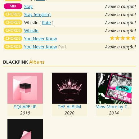
MIX
Stay
Avalie a canção!
CHORDS
Stay (english)
Avalie a canção!
CHORDS
Whistle
[
Rate
]
Avalie a canção!
CHORDS
Whistle
Avalie a canção!
CHORDS
You Never Know
CHORDS
You Never Know
Part
Avalie a canção!
BLACKPINK
Álbuns
SQUARE UP
THE ALBUM
View More by This Artist
2018
2020
2014