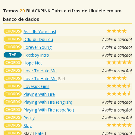
Temos
20
BLACKPINK
Tabs e cifras de Ukulele em um
banco de dados
CHORDS
As If Its Your Last
CHORDS
Ddu-du Ddu-du
Avalie a canção!
CHORDS
Forever Young
Avalie a canção!
TAB
Fxxxboy Intro
Avalie a canção!
CHORDS
Hope Not
CHORDS
Love To Hate Me
Avalie a canção!
CHORDS
Love To Hate Me
Part
CHORDS
Lovesick Girls
CHORDS
Playing With Fire
CHORDS
Playing With Fire (english)
Avalie a canção!
CHORDS
Playing With Fire (español)
Avalie a canção!
CHORDS
Really
Avalie a canção!
CHORDS
Stay
CHORDS
Stay
[
Rate
]
Avalie a canção!