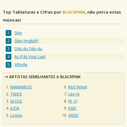
Top Tablaturas e Cifras por
BLACKPINK
, não perca estas
músicas!
Stay
Stay (english)
Ddu-du Ddu-du
As If Its Your Last
Whistle
ARTISTAS SEMELHANTES A BLACKPINK
MAMAMOO
Red Velvet
TWICE
Lee Hi
GI‐DLE
HI -Q
K/DA
EXID
Loona
SNSD