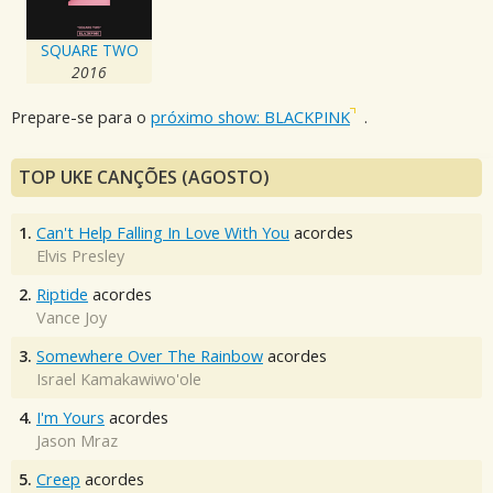
SQUARE TWO
2016
Prepare-se para o
próximo show: BLACKPINK
.
TOP UKE CANÇÕES (AGOSTO)
1.
Can't Help Falling In Love With You
acordes
Elvis Presley
2.
Riptide
acordes
Vance Joy
3.
Somewhere Over The Rainbow
acordes
Israel Kamakawiwo'ole
4.
I'm Yours
acordes
Jason Mraz
5.
Creep
acordes