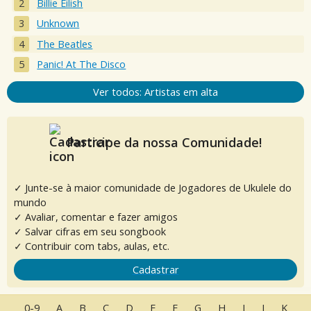
Billie Eilish
Unknown
The Beatles
Panic! At The Disco
Ver todos: Artistas em alta
Participe da nossa Comunidade!
✓ Junte-se à maior comunidade de Jogadores de Ukulele do
mundo
✓ Avaliar, comentar e fazer amigos
✓ Salvar cifras em seu songbook
✓ Contribuir com tabs, aulas, etc.
Cadastrar
0-9
A
B
C
D
E
F
G
H
I
J
K