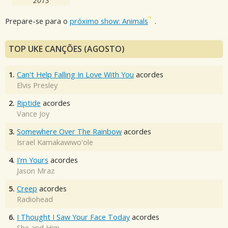
2013
Prepare-se para o
próximo show: Animals
.
TOP UKE CANÇÕES (AGOSTO)
1.
Can't Help Falling In Love With You
acordes
Elvis Presley
2.
Riptide
acordes
Vance Joy
3.
Somewhere Over The Rainbow
acordes
Israel Kamakawiwo'ole
4.
I'm Yours
acordes
Jason Mraz
5.
Creep
acordes
Radiohead
6.
I Thought I Saw Your Face Today
acordes
She and Him