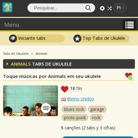
Pt
Menu
Iniciante tabs
Top Tabs de Ukulele
Tabs de Ukulele
Animals
ANIMALS
TABS DE UKULELE
Toque músicas por Animals em seu ukulele
18
fãs
(
Reino Unido
)
blues rock
garage
proto-punk
rock
5
canções (2 tabs y 3 cifras)