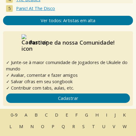
Panic! At The Disco
Ver todos: Artistas em alta
Participe da nossa Comunidade!
✓ Junte-se à maior comunidade de Jogadores de Ukulele do
mundo
✓ Avaliar, comentar e fazer amigos
✓ Salvar cifras em seu songbook
✓ Contribuir com tabs, aulas, etc.
Cadastrar
0-9
A
B
C
D
E
F
G
H
I
J
K
L
M
N
O
P
Q
R
S
T
U
V
W