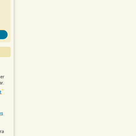
uer
r.
t
es
ra