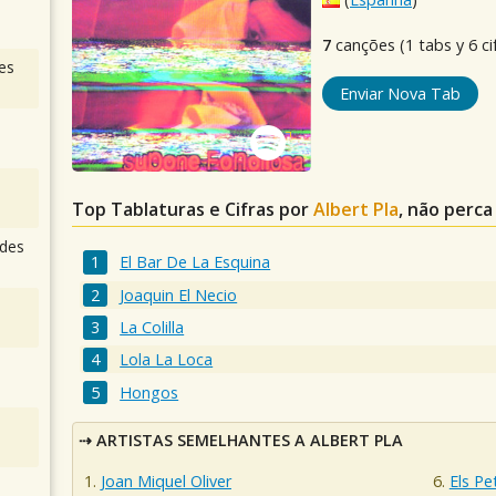
7
canções (1 tabs y 6 ci
es
Enviar Nova Tab
Top Tablaturas e Cifras por
Albert Pla
, não perca
des
El Bar De La Esquina
Joaquin El Necio
La Colilla
Lola La Loca
Hongos
ARTISTAS SEMELHANTES A ALBERT PLA
Joan Miquel Oliver
Els Pe