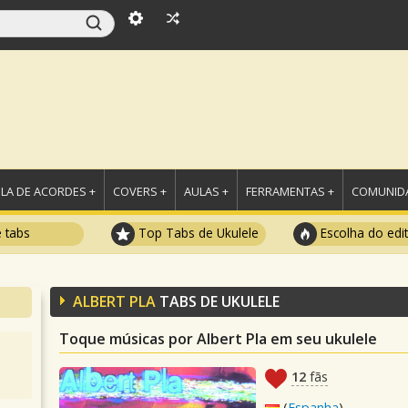
LA DE ACORDES +
COVERS +
AULAS +
FERRAMENTAS +
COMUNIDA
e tabs
Top Tabs de Ukulele
Escolha do edi
ALBERT PLA
TABS DE UKULELE
Toque músicas por Albert Pla em seu ukulele
12
fãs
(
Espanha
)