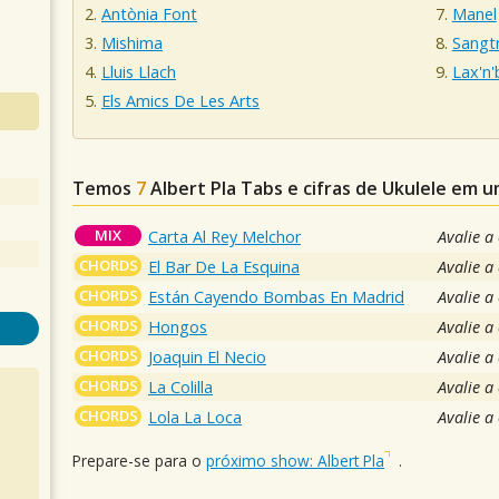
Antònia Font
Manel
Mishima
Sangtr
Lluis Llach
Lax'n'
Els Amics De Les Arts
Temos
7
Albert Pla
Tabs e cifras de Ukulele em 
MIX
Carta Al Rey Melchor
Avalie a
CHORDS
El Bar De La Esquina
Avalie a
CHORDS
Están Cayendo Bombas En Madrid
Avalie a
CHORDS
Hongos
Avalie a
CHORDS
Joaquin El Necio
Avalie a
CHORDS
La Colilla
Avalie a
CHORDS
Lola La Loca
Avalie a
Prepare-se para o
próximo show: Albert Pla
.