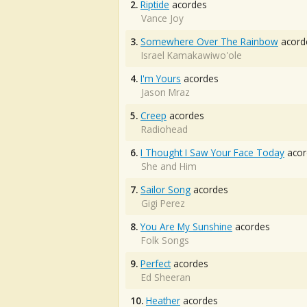
2.
Riptide
acordes
Vance Joy
3.
Somewhere Over The Rainbow
acord
Israel Kamakawiwo'ole
4.
I'm Yours
acordes
Jason Mraz
5.
Creep
acordes
Radiohead
6.
I Thought I Saw Your Face Today
acor
She and Him
7.
Sailor Song
acordes
Gigi Perez
8.
You Are My Sunshine
acordes
Folk Songs
9.
Perfect
acordes
Ed Sheeran
10.
Heather
acordes