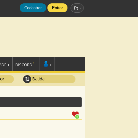
Cadastrar
Entrar
Pt
DE +
DISCORD
+
tor
Batida