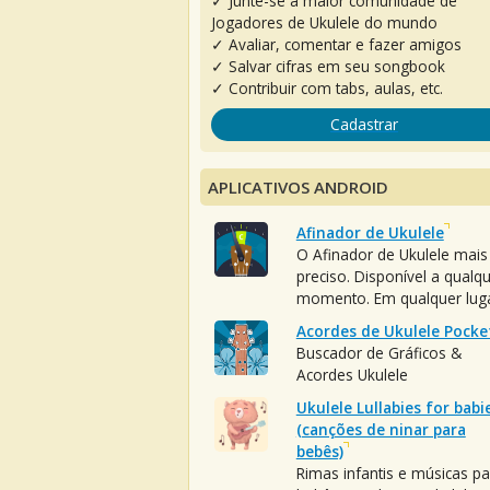
✓ Junte-se à maior comunidade de
Jogadores de Ukulele do mundo
✓ Avaliar, comentar e fazer amigos
✓ Salvar cifras em seu songbook
✓ Contribuir com tabs, aulas, etc.
Cadastrar
APLICATIVOS ANDROID
Afinador de Ukulele
O Afinador de Ukulele mais
preciso. Disponível a qualq
momento. Em qualquer luga
Acordes de Ukulele Pocke
Buscador de Gráficos &
Acordes Ukulele
Ukulele Lullabies for babi
(canções de ninar para
bebês)
Rimas infantis e músicas pa