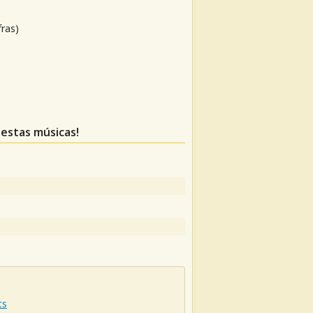
fras)
 estas músicas!
ts