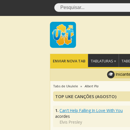
ENVIAR NOVA TAB
TABLATURAS +
TABE
Iniciant
Tabs de Ukulele
Albert Pla
TOP UKE CANÇÕES (AGOSTO)
1.
Can't Help Falling In Love With You
acordes
Elvis Presley